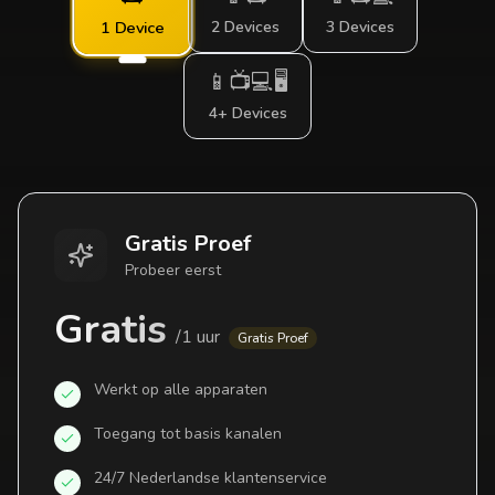
2 Devices
3 Devices
1 Device
📱📺💻🖥️
4+ Devices
Gratis Proef
Probeer eerst
Gratis
/
1 uur
Gratis Proef
Werkt op alle apparaten
Toegang tot basis kanalen
24/7 Nederlandse klantenservice