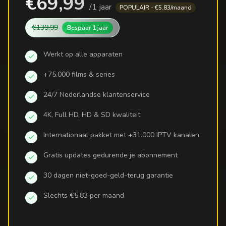
€69,99
/
1 jaar
POPULAIR - €5.83/maand
€139.99
Bespaar
1 jaar
Werkt op alle apparaten
+75.000 films & series
24/7 Nederlandse klantenservice
4K, Full HD, HD & SD kwaliteit
Internationaal pakket met +31.000 IPTV kanalen
Gratis updates gedurende je abonnement
30 dagen niet-goed-geld-terug garantie
Slechts €5.83 per maand