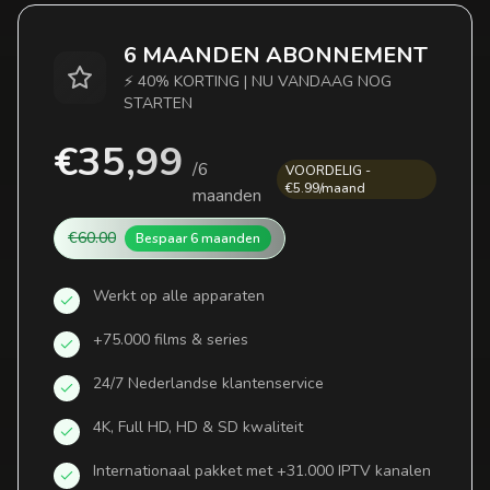
6 MAANDEN ABONNEMENT
⚡ 40% KORTING | NU VANDAAG NOG
STARTEN
€35,99
/
6
VOORDELIG -
€5.99/maand
maanden
€60.00
Bespaar
6 maanden
Werkt op alle apparaten
+75.000 films & series
24/7 Nederlandse klantenservice
4K, Full HD, HD & SD kwaliteit
Internationaal pakket met +31.000 IPTV kanalen