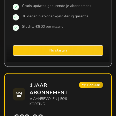
Gratis updates gedurende je abonnement
30 dagen niet-goed-geld-terug garantie
Slechts €6.00 per maand
Nu starten
1 JAAR
Populair
ABONNEMENT
⭐ AANBEVOLEN | 50%
KORTING