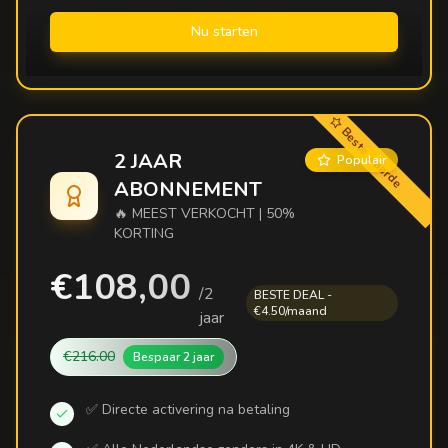
Nu starten
Beste waarde
2 JAAR
Populair
ABONNEMENT
🔥 MEEST VERKOCHT | 50%
KORTING
€108,00
/
2
BESTE DEAL -
€4.50/maand
jaar
€216.00
Bespaar
2 jaar
✅ Directe activering na betaling