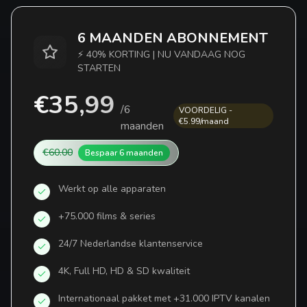
6 MAANDEN ABONNEMENT
⚡ 40% KORTING | NU VANDAAG NOG
STARTEN
€35,99
/
6
VOORDELIG -
€5.99/maand
maanden
€60.00
Bespaar
6 maanden
Werkt op alle apparaten
+75.000 films & series
24/7 Nederlandse klantenservice
4K, Full HD, HD & SD kwaliteit
Internationaal pakket met +31.000 IPTV kanalen