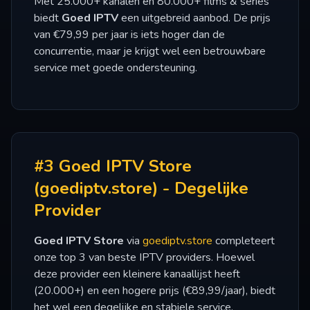
Met 25.000+ kanalen en 80.000+ films & series
biedt
Goed IPTV
een uitgebreid aanbod. De prijs
van €79,99 per jaar is iets hoger dan de
concurrentie, maar je krijgt wel een betrouwbare
service met goede ondersteuning.
#3 Goed IPTV Store
(goediptv.store) - Degelijke
Provider
Goed IPTV Store
via
goediptv.store
completeert
onze top 3 van beste IPTV providers. Hoewel
deze provider een kleinere kanaallijst heeft
(20.000+) en een hogere prijs (€89,99/jaar), biedt
het wel een degelijke en stabiele service.