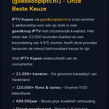
(goedkoopiptv.nl) - Onze
Beste Keuze
IPTV Kopen
via
goedkoopiptv.nl
is onze nummer
1 aanbeveling voor wie op zoek is naar
goedkoop IPTV
met uitstekende kwaliteit. Met
meer dan 32.000 tevreden klanten en een
beoordeling van 4.9/5 sterren, heeft deze provider
bewezen de meest betrouwbare keuze te zijn.
Wat
IPTV Kopen
onderscheidt van de
concurrentie:
✓
31.000+ kanalen
- De grootste kanaallijst van
Nederland
✓
120.000+ films & series
- Enorme VOD
bibliotheek
✓
€69,99/jaar
- Beste prijs-kwaliteit verhouding