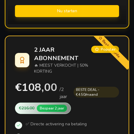
Nu starten
Beste waarde
2 JAAR
Populair
ABONNEMENT
🔥 MEEST VERKOCHT | 50%
KORTING
€108,00
/
2
BESTE DEAL -
€4.50/maand
jaar
€216.00
Bespaar
2 jaar
✅ Directe activering na betaling