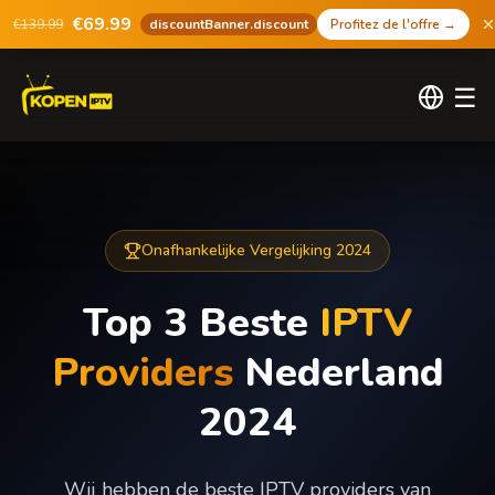
€69.99
€139.99
discountBanner.discount
Profitez de l'offre
→
☰
Onafhankelijke Vergelijking 2024
Top 3 Beste
IPTV
Providers
Nederland
2024
Wij hebben de beste IPTV providers van