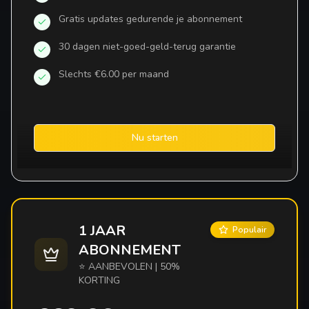
Gratis updates gedurende je abonnement
30 dagen niet-goed-geld-terug garantie
Slechts €6.00 per maand
Nu starten
1 JAAR
Populair
ABONNEMENT
⭐ AANBEVOLEN | 50%
KORTING