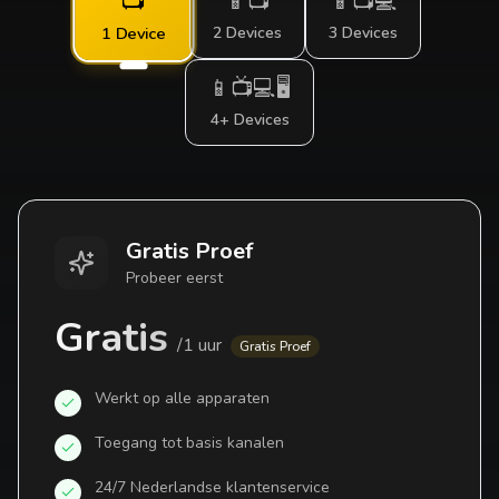
📺
📱📺
📱📺💻
2 Devices
3 Devices
1 Device
📱📺💻🖥️
4+ Devices
Gratis Proef
Probeer eerst
Gratis
/
1 uur
Gratis Proef
Werkt op alle apparaten
Toegang tot basis kanalen
24/7 Nederlandse klantenservice