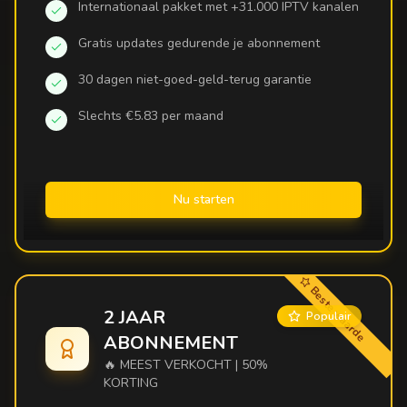
Internationaal pakket met +31.000 IPTV kanalen
Gratis updates gedurende je abonnement
30 dagen niet-goed-geld-terug garantie
Slechts €5.83 per maand
Nu starten
Beste waarde
2 JAAR
Populair
ABONNEMENT
🔥 MEEST VERKOCHT | 50%
KORTING