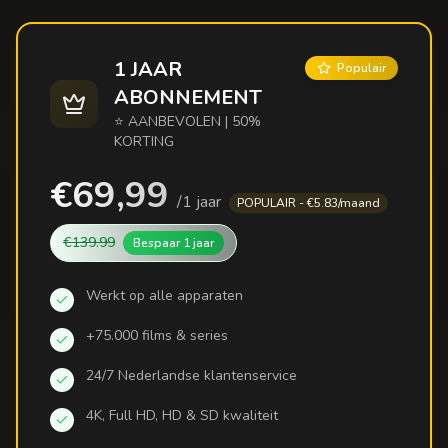
1 JAAR
Populair
ABONNEMENT
⭐ AANBEVOLEN | 50%
KORTING
€69,99
/
1 jaar
POPULAIR - €5.83/maand
€139.99
Bespaar
1 jaar
Werkt op alle apparaten
+75.000 films & series
24/7 Nederlandse klantenservice
4K, Full HD, HD & SD kwaliteit