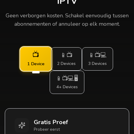
IPTV
Geen verborgen kosten. Schakel eenvoudig tussen
abonnementen of annuleer op elk moment.
📺
📱📺
📱📺💻
2 Devices
3 Devices
1 Device
📱📺💻🖥️
4+ Devices
Gratis Proef
Probeer eerst