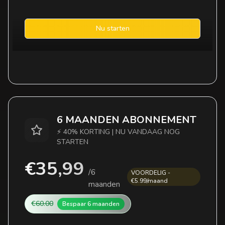
Nu starten
6 MAANDEN ABONNEMENT
⚡ 40% KORTING | NU VANDAAG NOG
STARTEN
€35,99
/
6
VOORDELIG -
€5.99/maand
maanden
€60.00
Bespaar
6 maanden