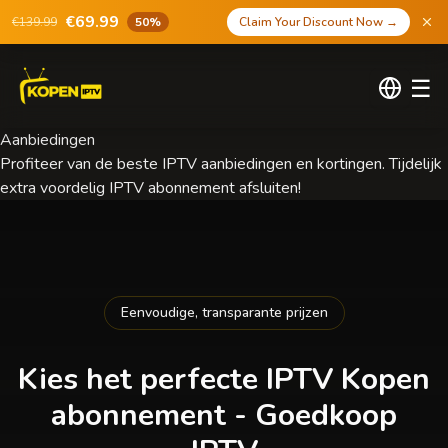
€69.99
€139.99
50%
Claim Your Discount Now
→
☰
Aanbiedingen
Profiteer van de beste IPTV aanbiedingen en kortingen. Tijdelijk
extra voordelig IPTV abonnement afsluiten!
Eenvoudige, transparante prijzen
Kies het perfecte
IPTV Kopen
abonnement - Goedkoop