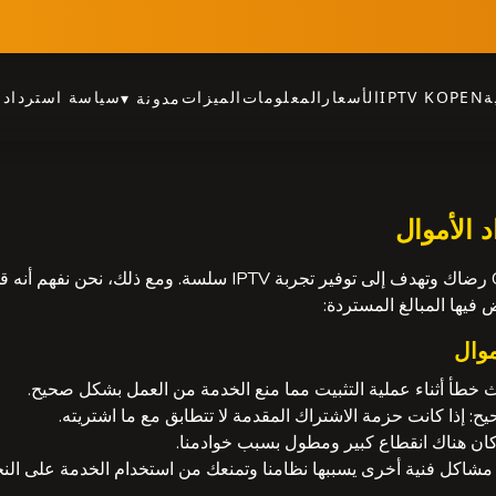
ة
IPTV KOPEN
الأسعار
المعلومات
الميزات
سياسة استرداد ا
مدونة
▾
 الأموال
تقدر GoedkoopIPTV رضاك ​​وتهدف إلى توفير تجربة IPTV سلسة. ومع 
 فيها المبالغ المستردة:
موال
خطأ أثناء عملية التثبيت مما منع الخدمة من العمل بشكل صحيح.
يح:
إذا كانت حزمة الاشتراك المقدمة لا تتطابق مع ما اشتريته.
 كان هناك انقطاع كبير ومطول بسبب خوادمنا.
مشاكل فنية أخرى يسببها نظامنا وتمنعك من استخدام الخدمة على النح