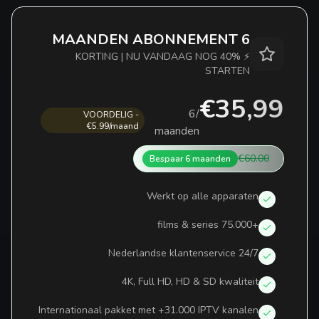
6 MAANDEN ABONNEMENT
⚡ 40% KORTING | NU VANDAAG NOG
STARTEN
€35,99
6
/
VOORDELIG -
€5.99/maand
maanden
€60.00
Bespaar
6 maanden
Werkt op alle apparaten
+75.000 films & series
24/7 Nederlandse klantenservice
4K, Full HD, HD & SD kwaliteit
Internationaal pakket met +31.000 IPTV kanalen