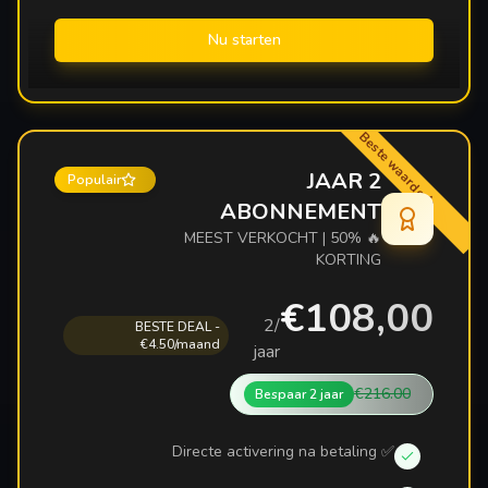
Nu starten
Beste waarde
2 JAAR
Populair
ABONNEMENT
🔥 MEEST VERKOCHT | 50%
KORTING
€108,00
2
/
BESTE DEAL -
€4.50/maand
jaar
€216.00
Bespaar
2 jaar
✅ Directe activering na betaling