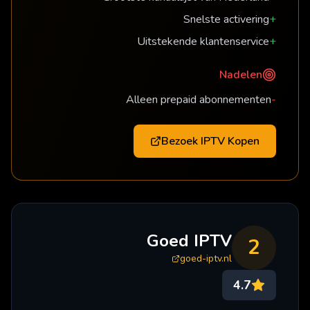
Snelste activering
+
Uitstekende klantenservice
+
Nadelen
Alleen prepaid abonnementen
-
Bezoek
IPTV Kopen
Goed IPTV
2
goed-iptv.nl
4.7