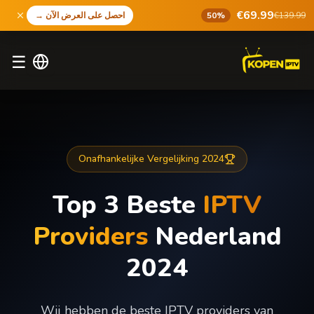
€69.99
€139.99
50%
احصل على العرض الآن
→
☰
Onafhankelijke Vergelijking 2024
Top 3 Beste
IPTV
Providers
Nederland
2024
Wij hebben de beste IPTV providers van