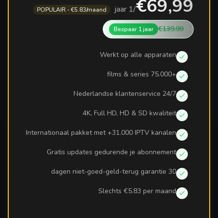
€69,99
1 jaar
/
POPULAIR - €5.83/maand
€139.99
Bespaar
1 jaar
Werkt op alle apparaten
+75.000 films & series
24/7 Nederlandse klantenservice
4K, Full HD, HD & SD kwaliteit
Internationaal pakket met +31.000 IPTV kanalen
Gratis updates gedurende je abonnement
30 dagen niet-goed-geld-terug garantie
Slechts €5.83 per maand