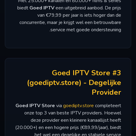
Met 25.000+ kanalen en 80.000+ films & series
biedt
Goed IPTV
een uitgebreid aanbod. De prijs
van €79,99 per jaar is iets hoger dan de
concurrentie, maar je krijgt wel een betrouwbare
service met goede ondersteuning.
#3 Goed IPTV Store
(goediptv.store) - Degelijke
Provider
Goed IPTV Store
via
goediptv.store
completeert
onze top 3 van beste IPTV providers. Hoewel
deze provider een kleinere kanaallijst heeft
(20.000+) en een hogere prijs (€89,99/jaar), biedt
het wel een degelijke en stabiele service.