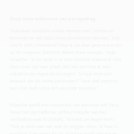
Xess Xava onbewust van pestgedrag
Daarnaast schelden online mensen met ziektes en
beweren ze dat Xess Xava zou moeten sterven. “Dat
vind ik echt schokkend! Maar ik zie daar geen nut in om
op te reageren. Dat kost alleen maar energie,” zegt
Yolanthe. “In de serie is er een moment waarop ik met
Xess over zijn haar praat; dat laat zien hoe ik hem
vrijlaat in zijn eigen beslissingen.” Is haar zoon zich
bewust van de online pesterijen? “Nee, dat weet hij
niet. Dat leidt soms tot vreemde situaties.”
Yolanthe geeft een voorbeeld van een keer dat Xess
Xava met zijn halfbroer Jeffrey Sneijder aan het
voetballen was in Utrecht. “Iemand zei tegen hem:
‘Trek je niets aan van wat ze zeggen, Xess. Je haar is
prachtig!’ Dan denkt hij: oh, blijkbaar heeft iemand er