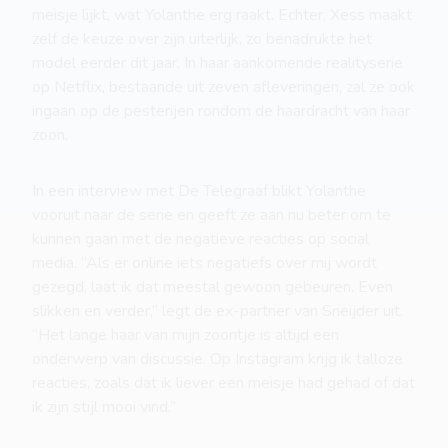
meisje lijkt, wat Yolanthe erg raakt. Echter, Xess maakt
zelf de keuze over zijn uiterlijk, zo benadrukte het
model eerder dit jaar. In haar aankomende realityserie
op Netflix, bestaande uit zeven afleveringen, zal ze ook
ingaan op de pesterijen rondom de haardracht van haar
zoon.
In een interview met De Telegraaf blikt Yolanthe
vooruit naar de serie en geeft ze aan nu beter om te
kunnen gaan met de negatieve reacties op social
media. “Als er online iets negatiefs over mij wordt
gezegd, laat ik dat meestal gewoon gebeuren. Even
slikken en verder,” legt de ex-partner van Sneijder uit.
“Het lange haar van mijn zoontje is altijd een
onderwerp van discussie. Op Instagram krijg ik talloze
reacties, zoals dat ik liever een meisje had gehad of dat
ik zijn stijl mooi vind.”