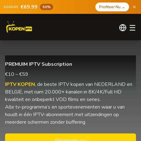
€69.99
€139.99
50%
Profiteer Nu
→
☰
PREMUIM IPTV Subscription
€10 – €59
IPTV KOPEN
, de beste IPTV kopen van NEDERLAND en
BELGIË, met ruim 20.000+ kanalen in 8K/4K/Full HD
kwaliteit en onbeperkt VOD films en series.
Alle tv-programma’s en sportevenementen waar u van
houdt in één IPTV-abonnement met uitzendingen op
meerdere schermen zonder buffering
Abonneer nu