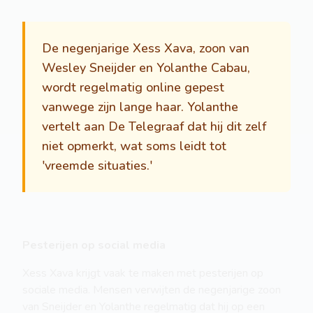
De negenjarige Xess Xava, zoon van
Wesley Sneijder en Yolanthe Cabau,
wordt regelmatig online gepest
vanwege zijn lange haar. Yolanthe
vertelt aan De Telegraaf dat hij dit zelf
niet opmerkt, wat soms leidt tot
'vreemde situaties.'
Pesterijen op social media
Xess Xava krijgt vaak te maken met pesterijen op
sociale media. Mensen verwijten de negenjarige zoon
van Sneijder en Yolanthe regelmatig dat hij op een