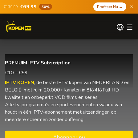
€69.99
€139.99
50%
Profiteer Nu
→
☰
PREMUIM IPTV Subscription
€10 – €59
IPTV KOPEN
, de beste IPTV kopen van NEDERLAND en
BELGIË, met ruim 20.000+ kanalen in 8K/4K/Full HD
kwaliteit en onbeperkt VOD films en series.
Alle tv-programma’s en sportevenementen waar u van
houdt in één IPTV-abonnement met uitzendingen op
meerdere schermen zonder buffering
Abonneer nu