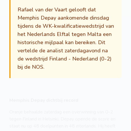
Rafael van der Vaart gelooft dat
Memphis Depay aankomende dinsdag
tijdens de WK-kwalificatiewedstrijd van
het Nederlands Elftal tegen Malta een
historische mijlpaal kan bereiken. Dit
vertelde de analist zaterdagavond na
de wedstrijd Finland - Nederland (0-2)
bij de NOS.
Memphis Depay dichtbij record
Oranje behaalde zaterdag een overwinning van 0-2
tegen Finland in Helsinki. Depay opende de score en
staat nu op 48 doelpunten in 48 interlands. Hij heeft