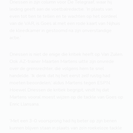
Driessen in zijn column voor De Telegraaf, waar hij
leiding geeft aan de voetbalredactie. ‘In plaats van
even tot tien te tellen en te wachten op het oordeel
van de VAR, is Goes al met een rode kaart van Nijhuis
de kleedkamer in gestoomd na zijn onverstandige
actie.’
Driessen is niet de enige die kritiek heeft op Van Zuilen.
Ook AZ-trainer Maarten Martens uitte zijn onvrede
over de grensrechter, die volgens hem te snel
handelde. ‘Ik denk dat hij het eerst zelf rustig had
moeten beoordelen,’ aldus Martens tegen ESPN.
Hoewel Driessen de kritiek begrijpt, vindt hij dat
Martens vooral moest wijzen op de tackle van Goes op
Enric Llansana.
‘Met een 3-0 voorsprong had hij beter op zijn benen
kunnen blijven staan in plaats van zo’n roekeloze tackle