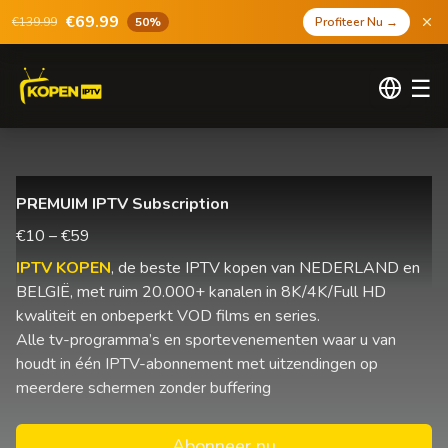
€69.99
€139.99
50%
Profiteer Nu
→
☰
PREMUIM IPTV Subscription
€10 – €59
IPTV KOPEN
, de beste IPTV kopen van NEDERLAND en
BELGIË, met ruim 20.000+ kanalen in 8K/4K/Full HD
kwaliteit en onbeperkt VOD films en series.
Alle tv-programma’s en sportevenementen waar u van
houdt in één IPTV-abonnement met uitzendingen op
meerdere schermen zonder buffering
Abonneer nu