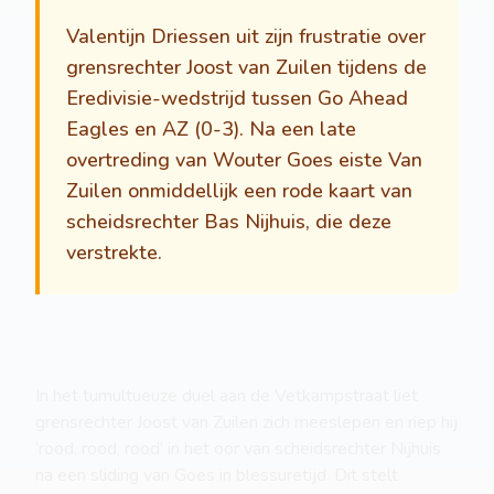
Valentijn Driessen uit zijn frustratie over
grensrechter Joost van Zuilen tijdens de
Eredivisie-wedstrijd tussen Go Ahead
Eagles en AZ (0-3). Na een late
overtreding van Wouter Goes eiste Van
Zuilen onmiddellijk een rode kaart van
scheidsrechter Bas Nijhuis, die deze
verstrekte.
In het tumultueuze duel aan de Vetkampstraat liet
grensrechter Joost van Zuilen zich meeslepen en riep hij
‘rood, rood, rood’ in het oor van scheidsrechter Nijhuis
na een sliding van Goes in blessuretijd. Dit stelt