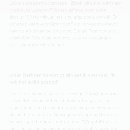
Liekens reageerde verbaasd: "Zitten jullie nou écht naar
voetbal te luisteren?" Genee gaf nog even extra
details: "99ste minuut, het is nu afgelopen, denk ik. En
een rode kaart voor Groningen," om vervolgens abrupt
naar de Amerikaanse president Donald Trump over te
schakelen. "We gaan door met zaken die belangrijk
zijn," constateerde Verlinde.
Johan Derksen bevestigt zijn gelijk over Ajax: 'Ik
heb het altijd gezegd'
In de slotseconden van de uitzending, terwijl de muziek
al speelde, kwam het voetbal weer ter sprake. De
regie toonde een bewerkte afbeelding van Weghorst,
die de 1-2 scoorde in Groningen en lange tijd leek de
beslissing te brengen, met de tekst 'Wegtitel' op zijn
rug. "De kans is na vanavond erg klein dat Ajax de titel