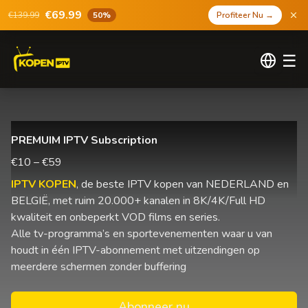
€69.99
€139.99
50%
Profiteer Nu
→
☰
PREMUIM IPTV Subscription
€10 – €59
IPTV KOPEN
, de beste IPTV kopen van NEDERLAND en
BELGIË, met ruim 20.000+ kanalen in 8K/4K/Full HD
kwaliteit en onbeperkt VOD films en series.
Alle tv-programma’s en sportevenementen waar u van
houdt in één IPTV-abonnement met uitzendingen op
meerdere schermen zonder buffering
Abonneer nu