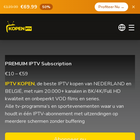
€69.99
€139.99
50%
Profiteer Nu
→
☰
PREMUIM IPTV Subscription
€10 – €59
IPTV KOPEN
, de beste IPTV kopen van NEDERLAND en
BELGIË, met ruim 20.000+ kanalen in 8K/4K/Full HD
kwaliteit en onbeperkt VOD films en series.
Alle tv-programma’s en sportevenementen waar u van
houdt in één IPTV-abonnement met uitzendingen op
meerdere schermen zonder buffering
Abonneer nu