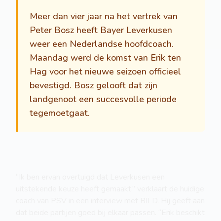
Meer dan vier jaar na het vertrek van
Peter Bosz heeft Bayer Leverkusen
weer een Nederlandse hoofdcoach.
Maandag werd de komst van Erik ten
Hag voor het nieuwe seizoen officieel
bevestigd. Bosz gelooft dat zijn
landgenoot een succesvolle periode
tegemoetgaat.
“Ik ben ervan overtuigd dat Leverkusen een
uitstekende keuze heeft gemaakt,” verklaart de huidige
coach van PSV in een interview met BILD. Hij geeft aan
dat beide partijen goed bij elkaar passen. “Erik beschikt