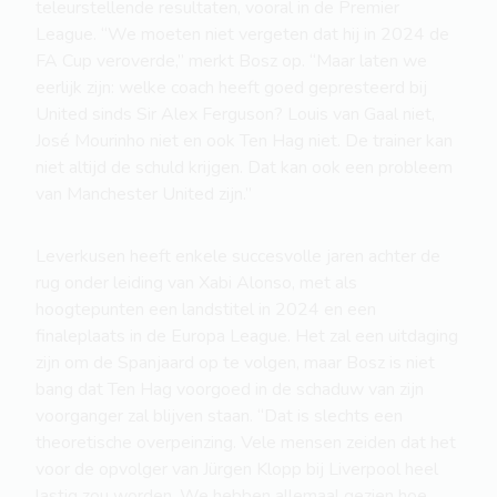
teleurstellende resultaten, vooral in de Premier
League. “We moeten niet vergeten dat hij in 2024 de
FA Cup veroverde,” merkt Bosz op. “Maar laten we
eerlijk zijn: welke coach heeft goed gepresteerd bij
United sinds Sir Alex Ferguson? Louis van Gaal niet,
José Mourinho niet en ook Ten Hag niet. De trainer kan
niet altijd de schuld krijgen. Dat kan ook een probleem
van Manchester United zijn.”
Leverkusen heeft enkele succesvolle jaren achter de
rug onder leiding van Xabi Alonso, met als
hoogtepunten een landstitel in 2024 en een
finaleplaats in de Europa League. Het zal een uitdaging
zijn om de Spanjaard op te volgen, maar Bosz is niet
bang dat Ten Hag voorgoed in de schaduw van zijn
voorganger zal blijven staan. “Dat is slechts een
theoretische overpeinzing. Vele mensen zeiden dat het
voor de opvolger van Jürgen Klopp bij Liverpool heel
lastig zou worden. We hebben allemaal gezien hoe