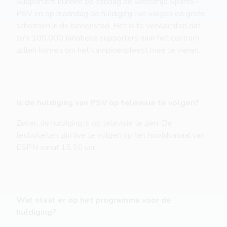
Supporters kunnen op zondag de wedstrijd Sparta –
PSV en op maandag de huldiging live volgen via grote
schermen in de binnenstad. Het is te verwachten dat
zo’n 100.000 fanatieke supporters naar het centrum
zullen komen om het kampioensfeest mee te vieren.
Is de huldiging van PSV op televisie te volgen?
Zeker, de huldiging is op televisie te zien. De
festiviteiten zijn live te volgen op het hoofdkanaal van
ESPN vanaf 15.30 uur.
Wat staat er op het programma voor de
huldiging?