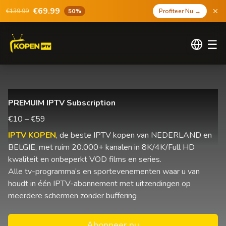
€69.99
€139.99
50%
Profiteer Nu
→
☰
PREMUIM IPTV Subscription
€10 – €59
IPTV KOPEN
, de beste IPTV kopen van NEDERLAND en
BELGIË, met ruim 20.000+ kanalen in 8K/4K/Full HD
kwaliteit en onbeperkt VOD films en series.
Alle tv-programma’s en sportevenementen waar u van
houdt in één IPTV-abonnement met uitzendingen op
meerdere schermen zonder buffering
Abonneer nu