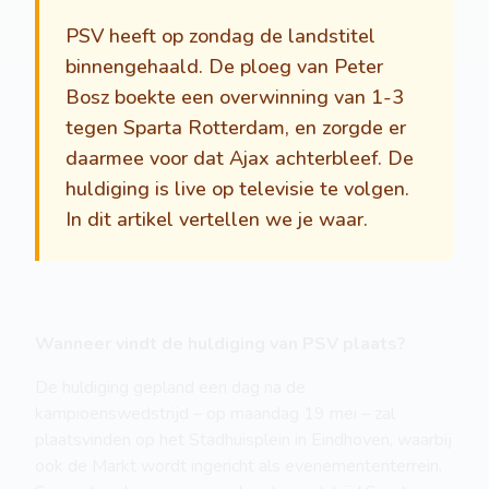
PSV heeft op zondag de landstitel
binnengehaald. De ploeg van Peter
Bosz boekte een overwinning van 1-3
tegen Sparta Rotterdam, en zorgde er
daarmee voor dat Ajax achterbleef. De
huldiging is live op televisie te volgen.
In dit artikel vertellen we je waar.
Wanneer vindt de huldiging van PSV plaats?
De huldiging gepland een dag na de
kampioenswedstrijd – op maandag 19 mei – zal
plaatsvinden op het Stadhuisplein in Eindhoven, waarbij
ook de Markt wordt ingericht als evenemententerrein.