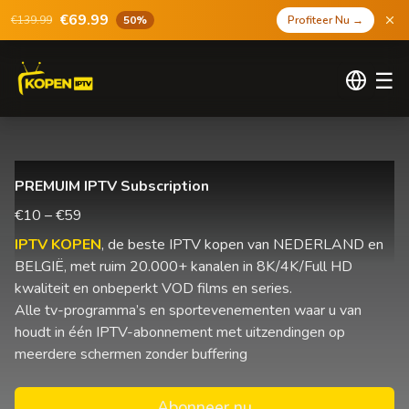
€69.99
€139.99
50%
Profiteer Nu
→
☰
PREMUIM IPTV Subscription
€10 – €59
IPTV KOPEN
, de beste IPTV kopen van NEDERLAND en
BELGIË, met ruim 20.000+ kanalen in 8K/4K/Full HD
kwaliteit en onbeperkt VOD films en series.
Alle tv-programma’s en sportevenementen waar u van
houdt in één IPTV-abonnement met uitzendingen op
meerdere schermen zonder buffering
Abonneer nu