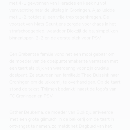
met 4-1 gewonnen van Heracles en keek nu vol
verwachting naar de uitslag in Groningen. Ajax leidde
met 1-2, totdat zij een vrije trap tegenkregen. De
voorzet van Mats Seuntjens zorgde voor chaos in het
strafschopgebied, waardoor Blokzijl de bal simpel kon
binnenlopen: 2-2 en de eerste plek voor PSV.
Een Brabantse familie vond het een mooi gebaar om
de moeder van de doelpuntenmaker te verrassen met
een taart als blijk van waardering voor zijn cruciale
doelpunt. Ze stuurden hun familielid Theo Buissink naar
Groningen om de lekkernij te overhandigen. Op de taart
stond de tekst ‘Thijmen bedankt!’ naast de logo's van
FC Groningen en PSV.
Esther Beukema, de moeder van Blokzijl, arriveerde
‘met een grote glimlach’ in de bakkerij om de taart in
ontvangst te nemen, zo meldt het Dagblad van het