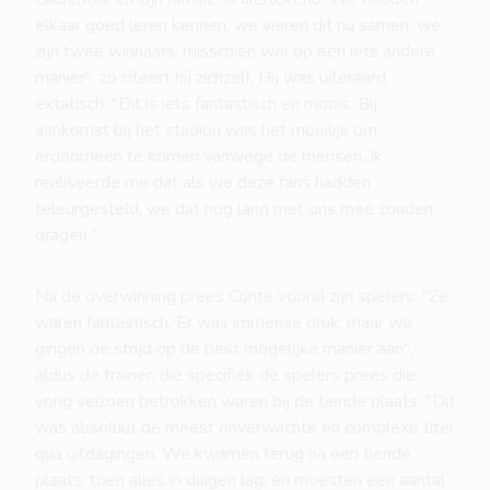
elkaar goed leren kennen, we vieren dit nu samen; we
zijn twee winnaars, misschien wel op een iets andere
manier", zo citeert hij zichzelf. Hij was uiteraard
extatisch. "Dit is iets fantastisch en moois. Bij
aankomst bij het stadion was het moeilijk om
erdoorheen te komen vanwege de mensen. Ik
realiseerde me dat als we deze fans hadden
teleurgesteld, we dat nog lang met ons mee zouden
dragen."
Na de overwinning prees Conte vooral zijn spelers. "Ze
waren fantastisch. Er was immense druk, maar we
gingen de strijd op de best mogelijke manier aan",
aldus de trainer, die specifiek de spelers prees die
vorig seizoen betrokken waren bij de tiende plaats. "Dit
was absoluut de meest onverwachte en complexe titel
qua uitdagingen. We kwamen terug na een tiende
plaats, toen alles in duigen lag, en moesten een aantal