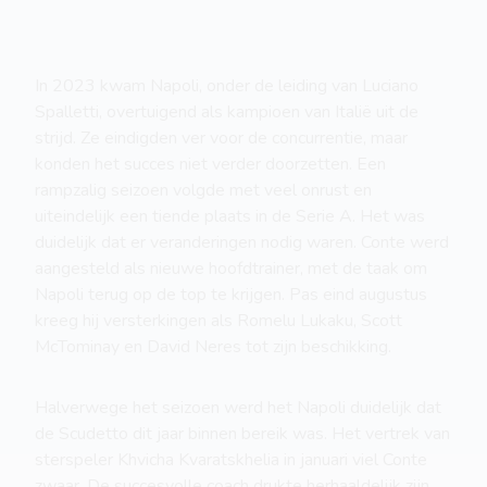
In 2023 kwam Napoli, onder de leiding van Luciano
Spalletti, overtuigend als kampioen van Italië uit de
strijd. Ze eindigden ver voor de concurrentie, maar
konden het succes niet verder doorzetten. Een
rampzalig seizoen volgde met veel onrust en
uiteindelijk een tiende plaats in de Serie A. Het was
duidelijk dat er veranderingen nodig waren. Conte werd
aangesteld als nieuwe hoofdtrainer, met de taak om
Napoli terug op de top te krijgen. Pas eind augustus
kreeg hij versterkingen als Romelu Lukaku, Scott
McTominay en David Neres tot zijn beschikking.
Halverwege het seizoen werd het Napoli duidelijk dat
de Scudetto dit jaar binnen bereik was. Het vertrek van
sterspeler Khvicha Kvaratskhelia in januari viel Conte
zwaar. De succesvolle coach drukte herhaaldelijk zijn