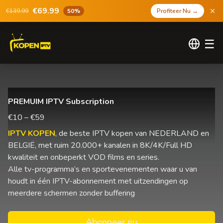
€69.99
€139.99
50%
Profiteer Nu
→
☰
PREMUIM IPTV Subscription
€10 – €59
IPTV KOPEN
, de beste IPTV kopen van NEDERLAND en
BELGIË, met ruim 20.000+ kanalen in 8K/4K/Full HD
kwaliteit en onbeperkt VOD films en series.
Alle tv-programma’s en sportevenementen waar u van
houdt in één IPTV-abonnement met uitzendingen op
meerdere schermen zonder buffering
Abonneer nu