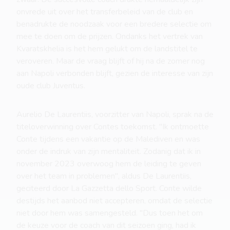
onvrede uit over het transferbeleid van de club en
benadrukte de noodzaak voor een bredere selectie om
mee te doen om de prijzen. Ondanks het vertrek van
Kvaratskhelia is het hem gelukt om de landstitel te
veroveren. Maar de vraag blijft of hij na de zomer nog
aan Napoli verbonden blijft, gezien de interesse van zijn
oude club Juventus.
Aurelio De Laurentiis, voorzitter van Napoli, sprak na de
titeloverwinning over Contes toekomst. "Ik ontmoette
Conte tijdens een vakantie op de Malediven en was
onder de indruk van zijn mentaliteit. Zodanig dat ik in
november 2023 overwoog hem de leiding te geven
over het team in problemen", aldus De Laurentiis,
geciteerd door La Gazzetta dello Sport. Conte wilde
destijds het aanbod niet accepteren, omdat de selectie
niet door hem was samengesteld. "Dus toen het om
de keuze voor de coach van dit seizoen ging, had ik