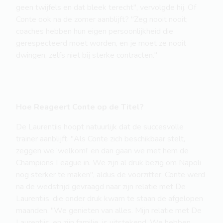
geen twijfels en dat bleek terecht", vervolgde hij. Of
Conte ook na de zomer aanblijft? "Zeg nooit nooit;
coaches hebben hun eigen persoonlijkheid die
gerespecteerd moet worden, en je moet ze nooit
dwingen, zelfs niet bij sterke contracten."
Hoe Reageert Conte op de Titel?
De Laurentiis hoopt natuurlijk dat de succesvolle
trainer aanblijft. "Als Conte zich beschikbaar stelt,
zeggen we ‘welkom!’ en dan gaan we met hem de
Champions League in. We zijn al druk bezig om Napoli
nog sterker te maken", aldus de voorzitter. Conte werd
na de wedstrijd gevraagd naar zijn relatie met De
Laurentiis, die onder druk kwam te staan de afgelopen
maanden. "We genieten van alles. Mijn relatie met De
Laurentiis, en zijn familie, is uitstekend. We hebben