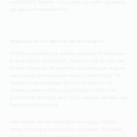
wedstrijd FC Twente - Ajax, toen zijn vader nog leiding
gaf aan de Amsterdammers.
Hlynsson en het verhaal van Vertonghen
Wijffels benadrukt ook andere interessante verbanden
in deze laatste speelronde. “Sparta is ook de club van
Kristian Hlynsson. Hij speelt er als huurling van Ajax en
kan zondag zijn moederclub helpen”, merkt hij op. Dit
fenomeen van huurlingen die een rol spelen in de
titelrace is bekend; Kees Luijckx hielp in 2007 met
Excelsior de titelstrijd door AZ te verslaan, die hem aan
Excelsior had verhuurd.
Het verhaal van Jan Vertonghen is volgens Wijffels
echter het meest opmerkelijke voorbeeld. “Als tiener
werd hij door Ajax uitgeleend aan RKC, waar hij Ajax in