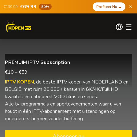
€69.99
€139.99
50%
Profiteer Nu
→
☰
PREMUIM IPTV Subscription
€10 – €59
IPTV KOPEN
, de beste IPTV kopen van NEDERLAND en
BELGIË, met ruim 20.000+ kanalen in 8K/4K/Full HD
kwaliteit en onbeperkt VOD films en series.
Alle tv-programma’s en sportevenementen waar u van
houdt in één IPTV-abonnement met uitzendingen op
meerdere schermen zonder buffering
Abonneer nu