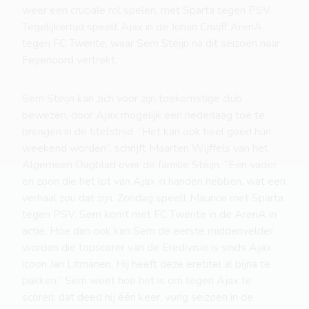
weer een cruciale rol spelen, met Sparta tegen PSV.
Tegelijkertijd speelt Ajax in de Johan Cruijff ArenA
tegen FC Twente, waar Sem Steijn na dit seizoen naar
Feyenoord vertrekt.
Sem Steijn kan zich voor zijn toekomstige club
bewezen, door Ajax mogelijk een nederlaag toe te
brengen in de titelstrijd. “Het kan ook heel goed hún
weekend worden”, schrijft Maarten Wijffels van het
Algemeen Dagblad over de familie Steijn. “Een vader
en zoon die het lot van Ajax in handen hebben, wat een
verhaal zou dat zijn. Zondag speelt Maurice met Sparta
tegen PSV, Sem komt met FC Twente in de ArenA in
actie. Hoe dan ook kan Sem de eerste middenvelder
worden die topscorer van de Eredivisie is sinds Ajax-
icoon Jari Litmanen. Hij heeft deze eretitel al bijna te
pakken.” Sem weet hoe het is om tegen Ajax te
scoren; dat deed hij één keer, vorig seizoen in de