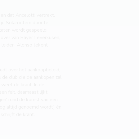
en dat Ancelotti vertrekt.
go Solari intern door te
Staten wordt gespeeld.
over van Bayer Leverkusen,
e leiden. Alonso tekent
oudt over het aankoopbeleid,
 de club die de aankopen zal
 weet de krant. In de
n feit, daarnaast lijkt
gen' rond de komst van een
nog altijd genoemd wordt) én
chrijft de krant.