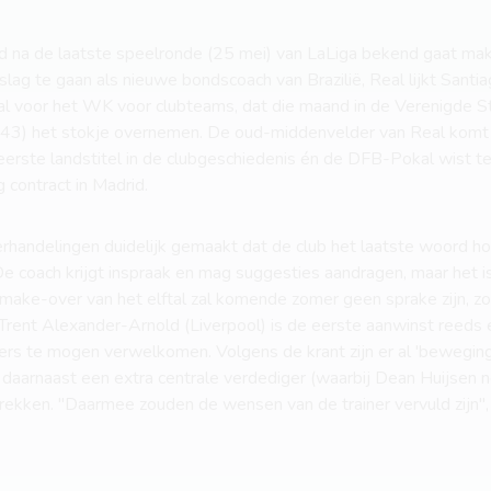
id na de laatste speelronde (25 mei) van LaLiga bekend gaat mak
de slag te gaan als nieuwe bondscoach van Brazilië, Real lijkt Santia
ftal voor het WK voor clubteams, dat die maand in de Verenigde 
43) het stokje overnemen. De oud-middenvelder van Real komt 
e eerste landstitel in de clubgeschiedenis én de DFB-Pokal wist t
g contract in Madrid.
rhandelingen duidelijk gemaakt dat de club het laatste woord h
 coach krijgt inspraak en mag suggesties aandragen, maar het is
ake-over van het elftal zal komende zomer geen sprake zijn, zo
Trent Alexander-Arnold (Liverpool) is de eerste aanwinst reeds ee
ers te mogen verwelkomen. Volgens de krant zijn er al 'bewegin
 daarnaast een extra centrale verdediger (waarbij Dean Huijsen 
ekken. "Daarmee zouden de wensen van de trainer vervuld zijn", s