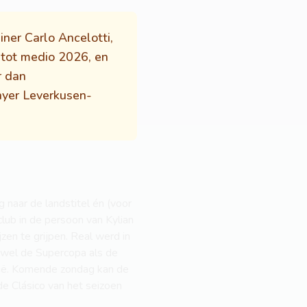
iner Carlo Ancelotti,
 tot medio 2026, en
r dan
Bayer Leverkusen-
g naar de landstitel én (voor
lub in de persoon van Kylian
zen te grijpen. Real werd in
owel de Supercopa als de
onië. Komende zondag kan de
de Clásico van het seizoen