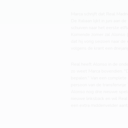
Marca schrijft dat Real Madr
De Italiaan lijkt in juni aan 
schuiven naar het eerste el
Komende zomer zal Alonso (
dat hij vorig seizoen naar d
volgens de krant een driejari
Real heeft Alonso in de onde
zo weet Marca bovendien. "De
bepalen." Van een complete m
persoon van de transfervrije 
Alonso nog drie nieuwe spel
nieuwe linksback en wil Real
een extra middenvelder aantr