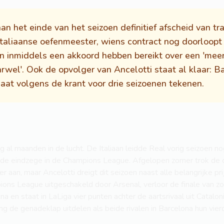
 het einde van het seizoen definitief afscheid van tra
taliaanse oefenmeester, wiens contract nog doorloopt
n inmiddels een akkoord hebben bereikt over een 'mee
arwel'. Ook de opvolger van Ancelotti staat al klaar: 
gaat volgens de krant voor drie seizoenen tekenen.
g al maanden in de lucht. De Italiaan leidde Real vorig seizoen no
r de eindzege in de Champions League. Afgelopen zomer trok de c
an, maar Ancelotti dreigt dit seizoen naast alle belangrijke prij
ions League uitgeschakeld door Arsenal, verloor de finale van z
a en staat in LaLiga vier punten achter de aartsrivaal uit Catal
g de genadeklap uitdelen als beide rivalen in Barcelona hun vier