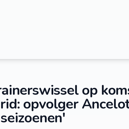
rainerswissel op koms
id: opvolger Ancelot
 seizoenen'