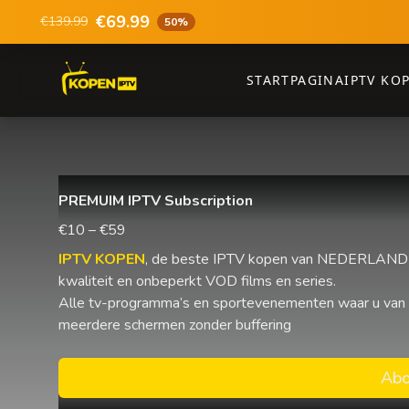
€69.99
€139.99
50%
STARTPAGINA
IPTV KO
PREMUIM IPTV Subscription
€10 – €59
IPTV KOPEN
, de beste IPTV kopen van NEDERLAND e
kwaliteit en onbeperkt VOD films en series.
Alle tv-programma’s en sportevenementen waar u van
meerdere schermen zonder buffering
Abo