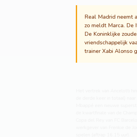
Real Madrid neemt aan
zo meldt Marca. De I
De Koninklijke zoude
vriendschappelijk va
trainer Xabi Alonso 
Het vertrek van Ancelotti hin
de derde keer in totaal) naa
Mbappé een nieuwe superster a
de kwartfinale van de Champ
Copa del Rey van FC Barcelon
werkgever van Frenkie de Jon
spelen (aftrap 16.15 uur).