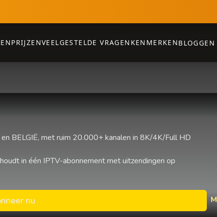
PEN
PRIJZEN
VEELGESTELDE VRAGEN
KENMERKEN
BLOGGEN
n BELGIË, met ruim 20.000+ kanalen in 8K/4K/Full HD
 houdt in één IPTV-abonnement met uitzendingen op
M
nneer nu