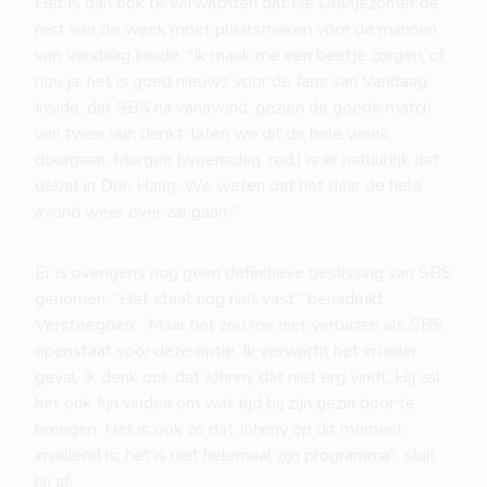
Het is dan ook te verwachten dat De Oranjezomer de
rest van de week moet plaatsmaken voor de mannen
van Vandaag Inside. "Ik maak me een beetje zorgen, of
nou ja, het is goed nieuws voor de fans van Vandaag
Inside, dat SBS na vanavond, gezien de goede match
van twee uur, denkt: laten we dit de hele week
doorgaan. Morgen (woensdag, red.) is er natuurlijk dat
debat in Den Haag. We weten dat het daar de hele
avond weer over zal gaan."
Er is overigens nog geen definitieve beslissing van SBS
genomen. "Het staat nog niet vast,” benadrukt
Versteegden. “Maar het zou me niet verbazen als SBS
openstaat voor deze optie. Ik verwacht het in ieder
geval. Ik denk ook dat Johnny dat niet erg vindt. Hij zal
het ook fijn vinden om wat tijd bij zijn gezin door te
brengen. Het is ook zo dat Johnny op dit moment
invallend is; het is niet helemaal zijn programma", sluit
hij af.