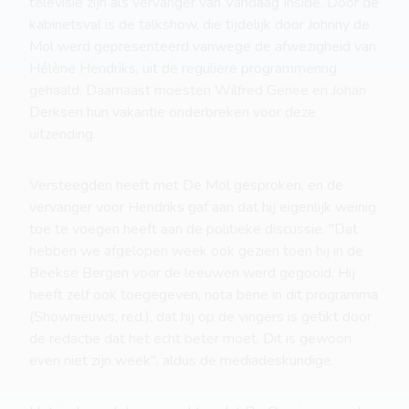
televisie zijn als vervanger van Vandaag Inside. Door de
kabinetsval is de talkshow, die tijdelijk door Johnny de
Mol werd gepresenteerd vanwege de afwezigheid van
Hélène Hendriks, uit de reguliere programmering
gehaald. Daarnaast moesten Wilfred Genee en Johan
Derksen hun vakantie onderbreken voor deze
uitzending.
Versteegden heeft met De Mol gesproken, en de
vervanger voor Hendriks gaf aan dat hij eigenlijk weinig
toe te voegen heeft aan de politieke discussie. "Dat
hebben we afgelopen week ook gezien toen hij in de
Beekse Bergen voor de leeuwen werd gegooid. Hij
heeft zelf ook toegegeven, nota bene in dit programma
(Shownieuws, red.), dat hij op de vingers is getikt door
de redactie dat het echt beter moet. Dit is gewoon
even niet zijn week", aldus de mediadeskundige.