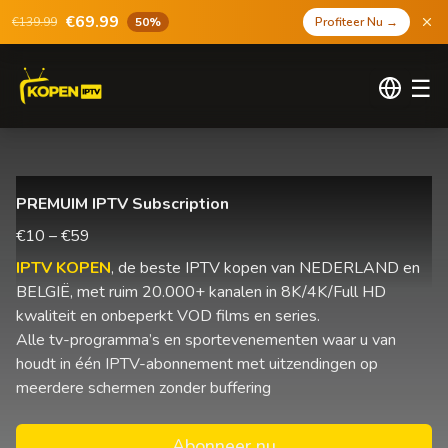
€69.99
€139.99
50%
Profiteer Nu
→
☰
PREMUIM IPTV Subscription
€10 – €59
IPTV KOPEN
, de beste IPTV kopen van NEDERLAND en
BELGIË, met ruim 20.000+ kanalen in 8K/4K/Full HD
kwaliteit en onbeperkt VOD films en series.
Alle tv-programma’s en sportevenementen waar u van
houdt in één IPTV-abonnement met uitzendingen op
meerdere schermen zonder buffering
Abonneer nu