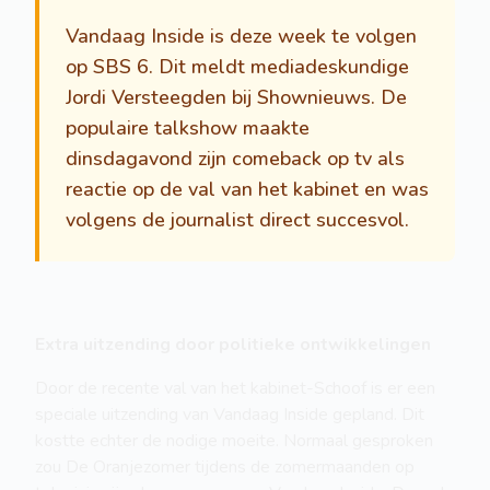
Vandaag Inside is deze week te volgen
op SBS 6. Dit meldt mediadeskundige
Jordi Versteegden bij Shownieuws. De
populaire talkshow maakte
dinsdagavond zijn comeback op tv als
reactie op de val van het kabinet en was
volgens de journalist direct succesvol.
Extra uitzending door politieke ontwikkelingen
Door de recente val van het kabinet-Schoof is er een
speciale uitzending van Vandaag Inside gepland. Dit
kostte echter de nodige moeite. Normaal gesproken
zou De Oranjezomer tijdens de zomermaanden op