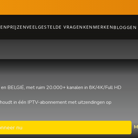
PEN
PRIJZEN
VEELGESTELDE VRAGEN
KENMERKEN
BLOGGEN
n BELGIË, met ruim 20.000+ kanalen in 8K/4K/Full HD
 houdt in één IPTV-abonnement met uitzendingen op
M
nneer nu