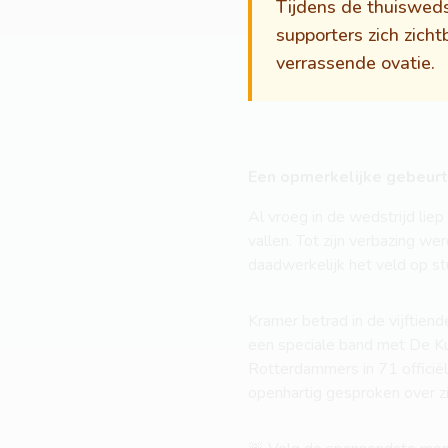
Tijdens de thuiswed
supporters zich zicht
verrassende ovatie.
Een opmerkelijke gebeurte
Al vroeg in de wedstrijd li
vallen. Tot zijn verbazing w
daadwerkelijk het veld op st
Kramer betrad in de vijftien
een speciale band met De Ku
Rotterdammers in 71 officiël
openhartig gesproken over zi