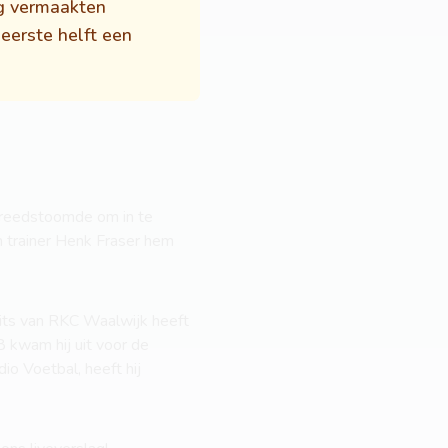
g vermaakten
 eerste helft een
gereedstoomde om in te
n trainer Henk Fraser hem
pits van RKC Waalwijk heeft
 kwam hij uit voor de
io Voetbal, heeft hij