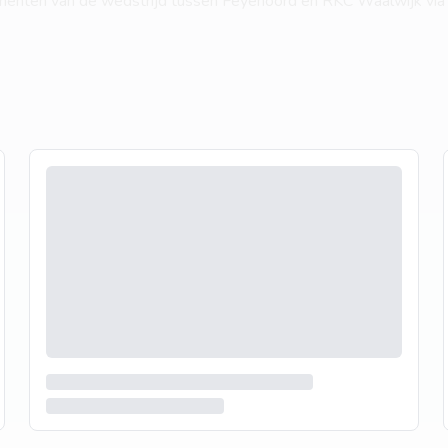
enten van de wedstrijd tussen Feyenoord en RKC Waalwijk via o