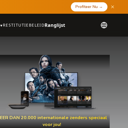
Profiteer Nu
→
Ranglijst
RESTITUTIEBELEID
▾
EER DAN 20.000 internationale zenders speciaal
voor jou!