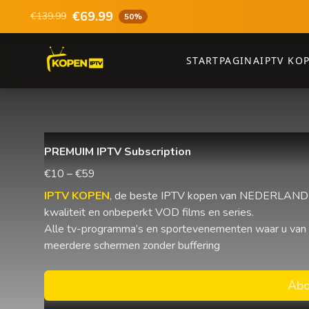
€69.99
€139.99
50%
STARTPAGINA
IPTV KO
PREMUIM IPTV Subscription
€10 – €59
IPTV KOPEN
, de beste IPTV kopen van NEDERLAND e
kwaliteit en onbeperkt VOD films en series.
Alle tv-programma’s en sportevenementen waar u van
meerdere schermen zonder buffering
Abo