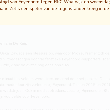
strijd van Feyenoord tegen RKC Waalwijk op woensda
baar. Zelfs een speler van de tegenstander kreeg in de
nis in De Kuip
ep Oskar Zawada een blessure op, waardoor Michiel Kramer zich 
erd hij toegezongen door de fanatieke Feyenoord-supporters. Toe
uurde, klonk de ovatie nog eens opnieuw.
de minuut het veld en werd direct omarmd door het publiek. De s
ip, mede door zijn verleden bij Feyenoord. Tussen 2015 en 2018
e wedstrijden. Ook in mediaoptredens, zoals bij Rijnmond en Stud
jn voorliefde voor Feyenoord.