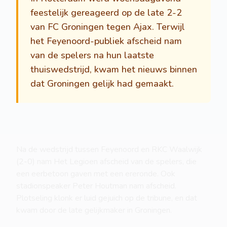
feestelijk gereageerd op de late 2-2
van FC Groningen tegen Ajax. Terwijl
het Feyenoord-publiek afscheid nam
van de spelers na hun laatste
thuiswedstrijd, kwam het nieuws binnen
dat Groningen gelijk had gemaakt.
Na de wedstrijd tussen Feyenoord en RKC Waalwijk
(2-0) nam Het Legioen afscheid van de spelers, die
een eerbetoon gaven met een ereronde. Ook
stadionspeaker Peter Houtman nam afscheid.
Plotseling klonk er luid gejuich op de tribune, en dat
kwam door de late gelijkmaker in Groningen.