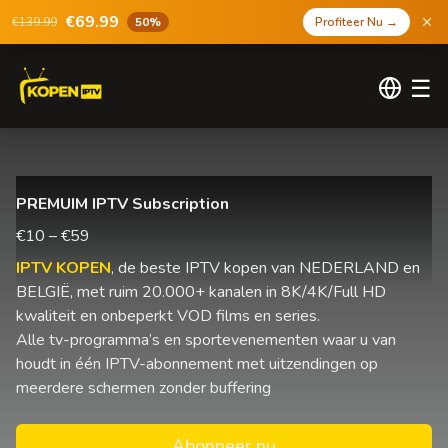
€69.99
€139.99
50%
Profiteer Nu
→
☰
PREMUIM IPTV Subscription
€10 – €59
IPTV KOPEN
, de beste IPTV kopen van NEDERLAND en
BELGIË, met ruim 20.000+ kanalen in 8K/4K/Full HD
kwaliteit en onbeperkt VOD films en series.
Alle tv-programma’s en sportevenementen waar u van
houdt in één IPTV-abonnement met uitzendingen op
meerdere schermen zonder buffering
Abonneer nu