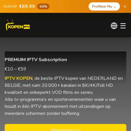
€69.99
€139.99
50%
Profiteer Nu
→
☰
PREMUIM IPTV Subscription
€10 – €59
IPTV KOPEN
, de beste IPTV kopen van NEDERLAND en
BELGIË, met ruim 20.000+ kanalen in 8K/4K/Full HD
kwaliteit en onbeperkt VOD films en series.
Alle tv-programma’s en sportevenementen waar u van
houdt in één IPTV-abonnement met uitzendingen op
meerdere schermen zonder buffering
Abonneer nu