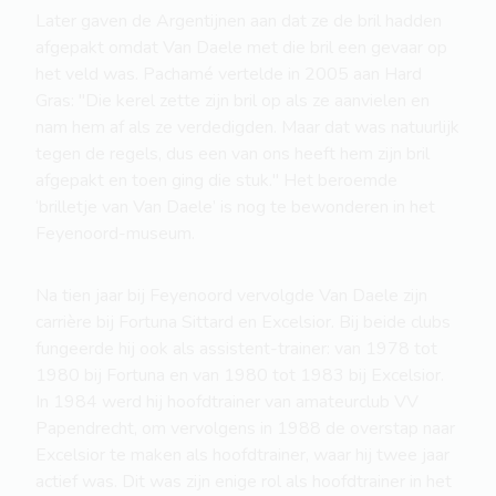
Later gaven de Argentijnen aan dat ze de bril hadden
afgepakt omdat Van Daele met die bril een gevaar op
het veld was. Pachamé vertelde in 2005 aan Hard
Gras: "Die kerel zette zijn bril op als ze aanvielen en
nam hem af als ze verdedigden. Maar dat was natuurlijk
tegen de regels, dus een van ons heeft hem zijn bril
afgepakt en toen ging die stuk." Het beroemde
‘brilletje van Van Daele’ is nog te bewonderen in het
Feyenoord-museum.
Na tien jaar bij Feyenoord vervolgde Van Daele zijn
carrière bij Fortuna Sittard en Excelsior. Bij beide clubs
fungeerde hij ook als assistent-trainer: van 1978 tot
1980 bij Fortuna en van 1980 tot 1983 bij Excelsior.
In 1984 werd hij hoofdtrainer van amateurclub VV
Papendrecht, om vervolgens in 1988 de overstap naar
Excelsior te maken als hoofdtrainer, waar hij twee jaar
actief was. Dit was zijn enige rol als hoofdtrainer in het