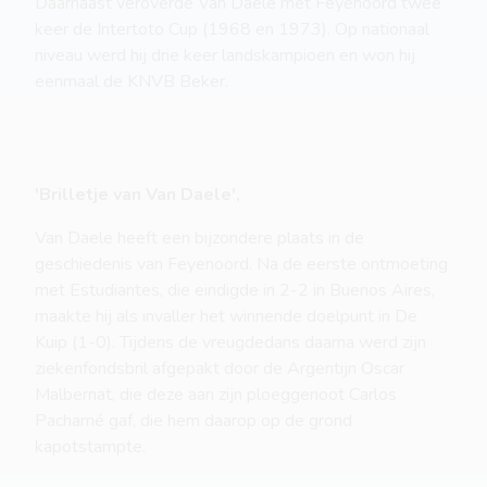
Daarnaast veroverde Van Daele met Feyenoord twee
keer de Intertoto Cup (1968 en 1973). Op nationaal
niveau werd hij drie keer landskampioen en won hij
eenmaal de KNVB Beker.
'Brilletje van Van Daele',
Van Daele heeft een bijzondere plaats in de
geschiedenis van Feyenoord. Na de eerste ontmoeting
met Estudiantes, die eindigde in 2-2 in Buenos Aires,
maakte hij als invaller het winnende doelpunt in De
Kuip (1-0). Tijdens de vreugdedans daarna werd zijn
ziekenfondsbril afgepakt door de Argentijn Oscar
Malbernat, die deze aan zijn ploeggenoot Carlos
Pachamé gaf, die hem daarop op de grond
kapotstampte.