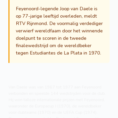
Feyenoord-legende Joop van Daele is
op 77-jarige leeftijd overleden, meldt
RTV Rijnmond. De voormalig verdediger
verwierf wereldfaam door het winnende
doelpunt te scoren in de tweede
finalewedstrijd om de wereldbeker
tegen Estudiantes de La Plata in 1970.
Van Daele was van 1967 tot 1977 aan Feyenoord
verbonden en speelde 144 wedstrijden voor de club.
Hij won talloze internationale prijzen met Feyenoord,
waaronder de Europacup I (1970), de wereldbeker
voor clubteams (1970) en de UEFA Cup (1974).