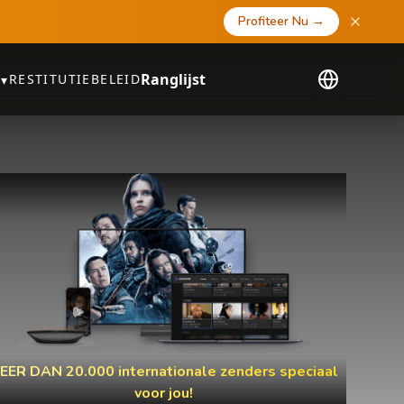
Profiteer Nu
→
Ranglijst
RESTITUTIEBELEID
▾
EER DAN 20.000 internationale zenders speciaal
voor jou!