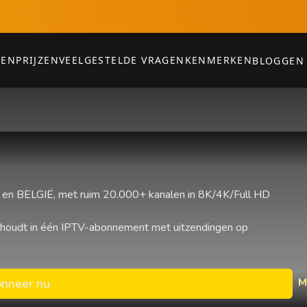
PEN
PRIJZEN
VEELGESTELDE VRAGEN
KENMERKEN
BLOGGEN
n BELGIË, met ruim 20.000+ kanalen in 8K/4K/Full HD
 houdt in één IPTV-abonnement met uitzendingen op
M
nneer nu