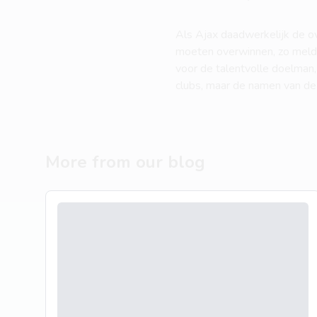
Als Ajax daadwerkelijk de ov
moeten overwinnen, zo meldt I
voor de talentvolle doelman,
clubs, maar de namen van de
More from our blog