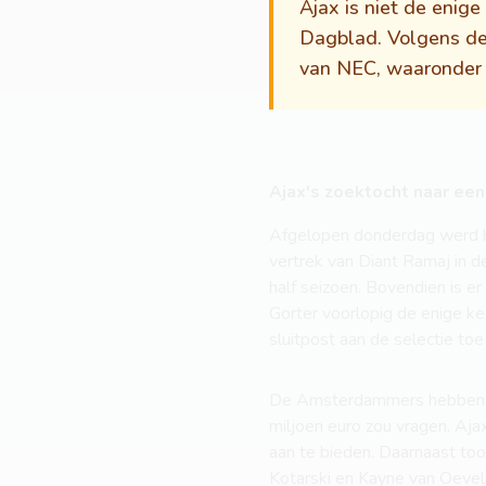
Ajax is niet de enig
Dagblad. Volgens de 
van NEC, waaronder
Ajax's zoektocht naar ee
Afgelopen donderdag werd b
vertrek van Diant Ramaj in 
half seizoen. Bovendien is 
Gorter voorlopig de enige k
sluitpost aan de selectie to
De Amsterdammers hebben hu
miljoen euro zou vragen. Ajax
aan te bieden. Daarnaast too
Kotarski en Kayne van Oevel