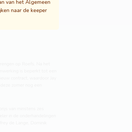
Inan van het Algemeen
ijken naar de keeper
rengen op Roefs. Na het
nwerking is beperkt tot een
ieuw contract, waardoor Jay
d deze zomer nog een
rijs van minstens zes
peler in de onderhandelingen
ffrey de Lange, Dominik