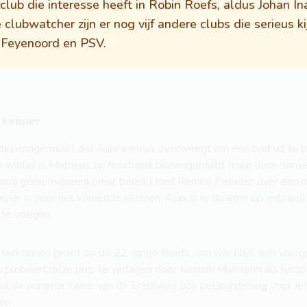
e club die interesse heeft in Robin Roefs, aldus Johan 
clubwatcher zijn er nog vijf andere clubs die serieus k
 Feyenoord en PSV.
n keeper
ekendgemaakt dat Ajax serieus overweegt om een bod uit te b
de winter is Matheus op huurbasis binnengehaald, maar deze same
er nog geen overeenkomst bereikt met Remko Pasveer over een n
eeper is voor het komende seizoen. Ajax is er daarom op gebran
e te voegen.
n zinnen gezet op de 22-jarige Roefs, van wie NEC een vraagp
 probeert deze prijs te verlagen door Kristian Hlynsson als ruils
nt de nummer twee van de Eredivisie ook belangstelling voor Je
en.