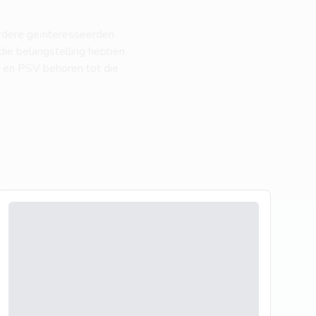
erdere geïnteresseerden
 die belangstelling hebben
d en PSV behoren tot die