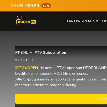
€69.99
€139.99
50%
STARTPAGINA
IPTV KO
PREMUIM IPTV Subscription
€10 – €59
IPTV KOPEN
, de beste IPTV kopen van NEDERLAND e
kwaliteit en onbeperkt VOD films en series.
Alle tv-programma’s en sportevenementen waar u van
meerdere schermen zonder buffering
Abo