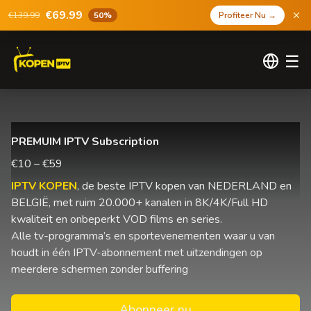
€69.99
€139.99
50%
Profiteer Nu
→
☰
PREMUIM IPTV Subscription
€10 – €59
IPTV KOPEN
, de beste IPTV kopen van NEDERLAND en
BELGIË, met ruim 20.000+ kanalen in 8K/4K/Full HD
kwaliteit en onbeperkt VOD films en series.
Alle tv-programma’s en sportevenementen waar u van
houdt in één IPTV-abonnement met uitzendingen op
meerdere schermen zonder buffering
Abonneer nu