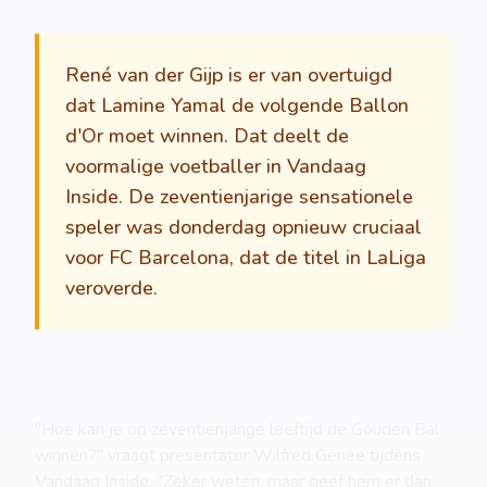
René van der Gijp is er van overtuigd
dat Lamine Yamal de volgende Ballon
d'Or moet winnen. Dat deelt de
voormalige voetballer in Vandaag
Inside. De zeventienjarige sensationele
speler was donderdag opnieuw cruciaal
voor FC Barcelona, dat de titel in LaLiga
veroverde.
"Hoe kan je op zeventienjarige leeftijd de Gouden Bal
winnen?" vraagt presentator Wilfred Genee tijdens
Vandaag Inside. "Zeker weten, maar geef hem er dan