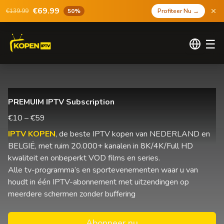
€69.99
€139.99
50%
Profiteer Nu
→
☰
PREMUIM IPTV Subscription
€10 – €59
IPTV KOPEN
, de beste IPTV kopen van NEDERLAND en
BELGIË, met ruim 20.000+ kanalen in 8K/4K/Full HD
kwaliteit en onbeperkt VOD films en series.
Alle tv-programma’s en sportevenementen waar u van
houdt in één IPTV-abonnement met uitzendingen op
meerdere schermen zonder buffering
Abonneer nu