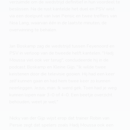
verzuimde om de wedstrijd definitief in hun voordeel te
beslissen. Na de rust kantelde het duel en PSV wist
via een doelpunt van Ivan Perisic en twee treffers van
Noa Lang, waarvan één in de laatste minuten, de
overwinning te behalen.
Jan Boskamp zag de wedstrijd tussen Feyenoord en
PSV in verloop van de tweede helft kantelen. "Hadj
Moussa viel ook ver terug", concludeerde hij in de
podcast Boskamp en Kleine Gijp. "Ik wilde twee
keistenen door die televisie gooien. Hij had een keer
zelf kunnen gaan en had hem twee keer zo kunnen
neerleggen. Jezus, man. Ik werd gek. Toen had je weg
kunnen lopen naar 3-0 of 4-0. Een beetje overzicht
behouden, weet je wel."
Nicky van der Gijp wijst erop dat trainer Robin van
Persie zegt dat spelers zoals Hadj Moussa ook een