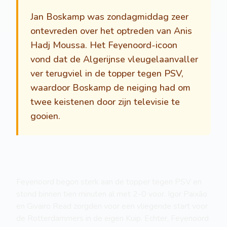
Jan Boskamp was zondagmiddag zeer
ontevreden over het optreden van Anis
Hadj Moussa. Het Feyenoord-icoon
vond dat de Algerijnse vleugelaanvaller
ver terugviel in de topper tegen PSV,
waardoor Boskamp de neiging had om
twee keistenen door zijn televisie te
gooien.
Feyenoord begon sterk aan de topper tegen PSV en
stond binnen tien minuten al met 2-0 voor. Igor Paixão
en Givairo Read zorgden voor een vliegende start voor
de Rotterdammers in de eigen Kuip. Echter, Feyenoord