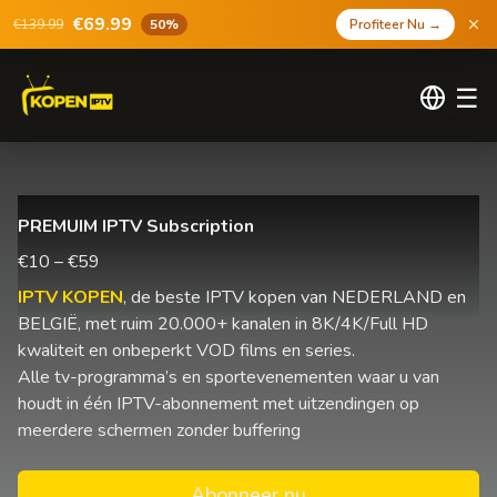
€69.99
€139.99
50%
Profiteer Nu
→
☰
PREMUIM IPTV Subscription
€10 – €59
IPTV KOPEN
, de beste IPTV kopen van NEDERLAND en
BELGIË, met ruim 20.000+ kanalen in 8K/4K/Full HD
kwaliteit en onbeperkt VOD films en series.
Alle tv-programma’s en sportevenementen waar u van
houdt in één IPTV-abonnement met uitzendingen op
meerdere schermen zonder buffering
Abonneer nu