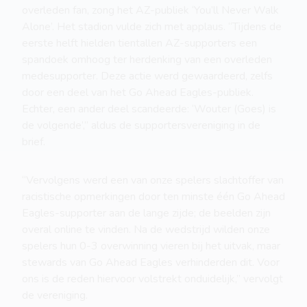
overleden fan, zong het AZ-publiek ‘You’ll Never Walk
Alone’. Het stadion vulde zich met applaus. “Tijdens de
eerste helft hielden tientallen AZ-supporters een
spandoek omhoog ter herdenking van een overleden
medesupporter. Deze actie werd gewaardeerd, zelfs
door een deel van het Go Ahead Eagles-publiek.
Echter, een ander deel scandeerde: ‘Wouter (Goes) is
de volgende’,” aldus de supportersvereniging in de
brief.
“Vervolgens werd een van onze spelers slachtoffer van
racistische opmerkingen door ten minste één Go Ahead
Eagles-supporter aan de lange zijde; de beelden zijn
overal online te vinden. Na de wedstrijd wilden onze
spelers hun 0-3 overwinning vieren bij het uitvak, maar
stewards van Go Ahead Eagles verhinderden dit. Voor
ons is de reden hiervoor volstrekt onduidelijk,” vervolgt
de vereniging.