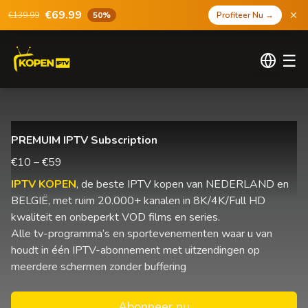
€69.99
€139.99
50%
Profiteer Nu
→
☰
PREMUIM IPTV Subscription
€10 – €59
IPTV KOPEN
, de beste IPTV kopen van NEDERLAND en
BELGIË, met ruim 20.000+ kanalen in 8K/4K/Full HD
kwaliteit en onbeperkt VOD films en series.
Alle tv-programma’s en sportevenementen waar u van
houdt in één IPTV-abonnement met uitzendingen op
meerdere schermen zonder buffering
Abonneer nu