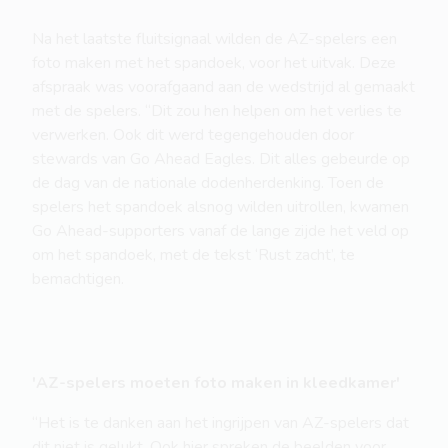
Na het laatste fluitsignaal wilden de AZ-spelers een
foto maken met het spandoek, voor het uitvak. Deze
afspraak was voorafgaand aan de wedstrijd al gemaakt
met de spelers. “Dit zou hen helpen om het verlies te
verwerken. Ook dit werd tegengehouden door
stewards van Go Ahead Eagles. Dit alles gebeurde op
de dag van de nationale dodenherdenking. Toen de
spelers het spandoek alsnog wilden uitrollen, kwamen
Go Ahead-supporters vanaf de lange zijde het veld op
om het spandoek, met de tekst ‘Rust zacht’, te
bemachtigen.
'AZ-spelers moeten foto maken in kleedkamer'
“Het is te danken aan het ingrijpen van AZ-spelers dat
dit niet is gelukt. Ook hier spreken de beelden voor