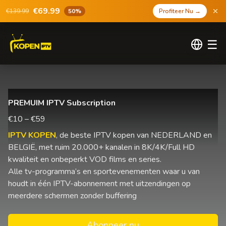
€69.99
€139.99
50%
Profiteer Nu
→
☰
PREMUIM IPTV Subscription
€10 – €59
IPTV KOPEN
, de beste IPTV kopen van NEDERLAND en
BELGIË, met ruim 20.000+ kanalen in 8K/4K/Full HD
kwaliteit en onbeperkt VOD films en series.
Alle tv-programma’s en sportevenementen waar u van
houdt in één IPTV-abonnement met uitzendingen op
meerdere schermen zonder buffering
Abonneer nu