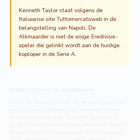
Kenneth Taylor staat volgens de
Italiaanse site Tuttomercatoweb in de
belangstelling van Napoli. De
Alkmaarder is niet de enige Eredivisie-
speler die gelinkt wordt aan de huidige
koploper in de Serie A.
Kenneth Taylor in de schijnwerpers
Taylor, die vandaag (16 mei) 23 jaar oud is geworden,
heeft zich in de afgelopen jaren ontwikkeld tot een
cruciale speler voor Ajax. Hij maakte zijn debuut in
2020 en heeft ondertussen 164 wedstrijden voor de
club achter zijn naam staan, waarin hij 34 doelpunten
heeft gescoord en 23 assists heeft gegeven. De