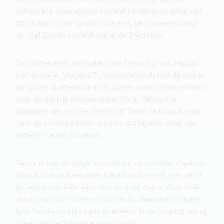
vijfvoudige international van het Nederlands elftal valt
dit seizoen meer op dan ooit en is genomineerd voor
de titel Speler van het Jaar in de Eredivisie.
De uitstekende prestaties van Taylor zijn ook Napoli
niet ontgaan. Volgens Tuttomercatoweb had de club in
de winter al interesse in de speler, maar kozen ze toen
voor de huidige middenvelder Philip Billing. De
Italiaanse nieuwssite meldt dat Taylor te koop is voor
rond de twintig miljoen euro en dat hij een 'meer dan
redelijk' salaris ontvangt.
Taylor is niet de enige Ajacied die op de radar staat van
Napoli. Ook buitenspeler Mika Godts wordt genoemd
als een potentiële aanwinst voor de club in Zuid-Italië,
aldus journalist Orazio Accomando. Daarnaast zouden
Igor Paixão en Noa Lang eveneens in de belangstelling
staan van de Italiaanse grootmacht.