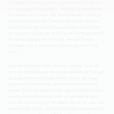
de aandacht kwam door een opmerkelijk voorval met
een Groningse ballenjongen. Wanneer dit onderwerp
ter sprake komt in Kick-Off, begint Verweij: "Weet je
wat zo vreemd is? Als Matheus niet op de bank had
gezeten maar als keeper had gespeeld, denk ik echt
dat Ajax had gewonnen. Ik ben ervan overtuigd dat hij
de bal had gepakt. Hij heeft ook wel wat foutjes
gemaakt, maar ik vond hem eigenlijk erg sterk in de
lucht. "
Valentijn Driessen deelt Verweij's mening. "Ik vond
hem ook goed keepen, maar in de spannende fase van
de competitie heeft hij wel enkele fouten gemaakt,"
zegt de chef voetbal van de ochtendkrant. Verweij
erkent: "Die actie tegen Sparta was een ingewikkelde,
waarbij de bal uiteindelijk geen terugspeelbal bleek,
maar de scheidsrechter oordeelde dat het zo was. Dat
was moeilijk te zien. Toch werd het hem aangerekend."