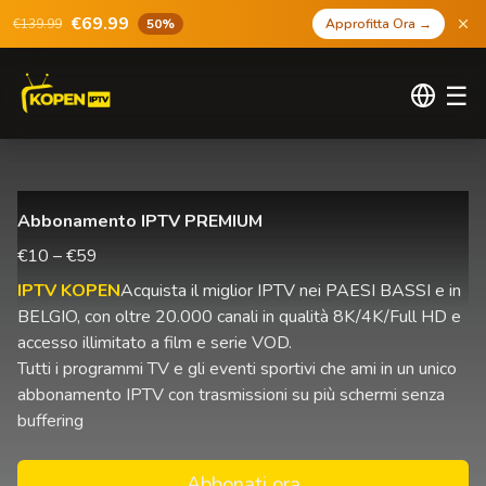
€69.99
€139.99
50%
Approfitta Ora
→
☰
Abbonamento IPTV PREMIUM
€10 – €59
IPTV KOPEN
Acquista il miglior IPTV nei PAESI BASSI e in
BELGIO, con oltre 20.000 canali in qualità 8K/4K/Full HD e
accesso illimitato a film e serie VOD.
Tutti i programmi TV e gli eventi sportivi che ami in un unico
abbonamento IPTV con trasmissioni su più schermi senza
buffering
Abbonati ora