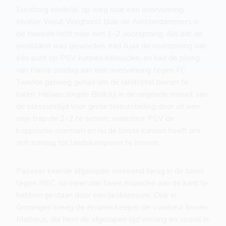
Euroborg eindelijk op weg naar een overwinning.
Invaller Wout Weghorst tilde de Amsterdammers in
de tweede helft naar een 1-2 voorsprong. Als dat de
eindstand was geworden, had Ajax de voorsprong van
één punt op PSV kunnen behouden, en had de ploeg
van Farioli zondag aan een overwinning tegen FC
Twente genoeg gehad om de landstitel binnen te
halen. Helaas zorgde Blokzijl in de negende minuut van
de blessuretijd voor grote teleurstelling door uit een
vrije trap de 2-2 te scoren, waardoor PSV de
koppositie overnam en nu de beste kansen heeft om
zich zondag tot landskampioen te kronen.
Pasveer keerde afgelopen weekend terug in de basis
tegen NEC, na meer dan twee maanden aan de kant te
hebben gestaan door een liesblessure. Ook in
Groningen kreeg de ervaren keeper de voorkeur boven
Matheus, die hem de afgelopen tijd verving en vooral in