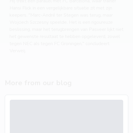
Hij trekt een parallel met FC Barcelona, waar trainer
Hansi Flick in een vergelijkbare situatie zit met zijn
keepers. "Marc-André ter Stegen was terug, maar
Wojciech Szczesny speelde. Het is een rigoureuze
beslissing, maar het terugbrengen van Pasveer lijkt niet
het gewenste resultaat te hebben opgeleverd, zowel
tegen NEC als tegen FC Groningen," concludeert
Verweij.
More from our blog