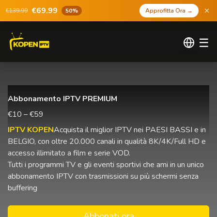
€69.99
€139.99
50%
Approfitta Ora
→
☰
Abbonamento IPTV PREMIUM
€10 – €59
IPTV KOPEN
Acquista il miglior IPTV nei PAESI BASSI e in
BELGIO, con oltre 20.000 canali in qualità 8K/4K/Full HD e
accesso illimitato a film e serie VOD.
Tutti i programmi TV e gli eventi sportivi che ami in un unico
abbonamento IPTV con trasmissioni su più schermi senza
buffering
Abbonati ora