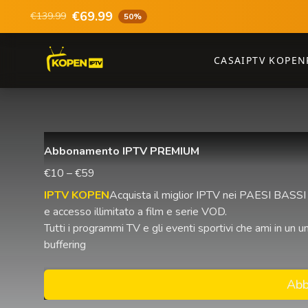
€69.99
€139.99
50%
CASA
IPTV KOPEN
Abbonamento IPTV PREMIUM
€10 – €59
IPTV KOPEN
Acquista il miglior IPTV nei PAESI BASSI 
e accesso illimitato a film e serie VOD.
Tutti i programmi TV e gli eventi sportivi che ami in u
buffering
Abb