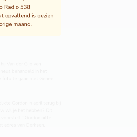
op Radio 538
at opvallend is gezien
vorige maand.
hij Van der Gijp van
onheus behandeld in het
de foto te gaan met Genee
ikte Gordon in april terug bij
auw wil je het hebben? Dit
s voorstelt." Gordon uitte
et adres van Derksen.