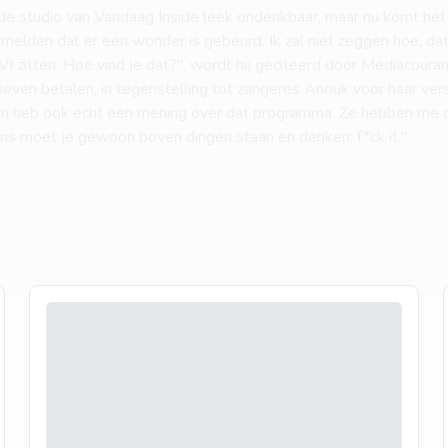
e studio van Vandaag Inside leek ondenkbaar, maar nu komt het e
melden dat er een wonder is gebeurd. Ik zal niet zeggen hoe, da
VI zitten. Hoe vind je dat?", wordt hij geciteerd door Mediacoura
en betalen, in tegenstelling tot zangeres Anouk voor haar versc
 en heb ook echt een mening over dat programma. Ze hebben me 
ms moet je gewoon boven dingen staan en denken: f*ck it."