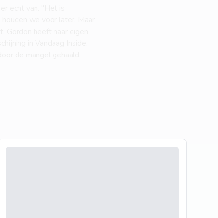
r echt van. "Het is
t houden we voor later. Maar
nt. Gordon heeft naar eigen
hijning in Vandaag Inside.
door de mangel gehaald.