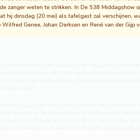
 de zanger weten te strikken. In De 538 Middagshow 
t hij dinsdag (20 mei) als tafelgast zal verschijnen, w
 op Wilfred Genee, Johan Derksen en René van der Gijp 
 ruzie met de mannen van Vandaag Inside. Vorig jaar beschuldigde 
oemde hij de heren van SBS6 ‘tuig van de richel’. Hij voelde zich 
lenten belachelijk werden gemaakt. Begin april weigerde hij op 
s de presentator.
heb ik vorig jaar aan den lijve meegemaakt. Het is heel heftig", bl
helijk gemaakt, ja. Op televisie tonen ze dat ik vals zing. Hoe fl
en keer. Dat is zó kinderachtig. Alsof de rest van je carrière niet
mannen van Vandaag Inside, waaronder een harde belediging aan h