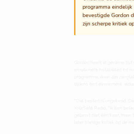
programma eindelijk
bevestigde Gordon da
zijn scherpe kritiek
Gordon heeft al geruime tijd
emotionele instabiliteit en n
programma, waar zijn zangta
tijdens een evenement, aldu
"Dat pesten is ongekend. Dat 
YourSafe Radio. "Ik ben belac
gebeurt niet één keer, maar ti
later stevige kritiek op de 