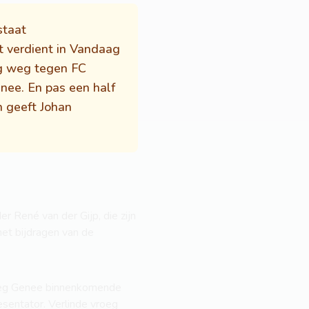
staat
t verdient in Vandaag
ng weg tegen FC
nee. En pas een half
n geeft Johan
 René van der Gijp, die zijn
met bijdragen van de
kreeg Genee binnenkomende
esentator. Verlinde vroeg