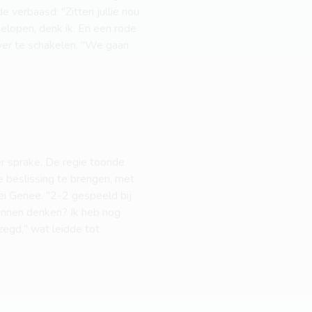
 verbaasd: "Zitten jullie nou
gelopen, denk ik. En een rode
ver te schakelen. "We gaan
er sprake. De regie toonde
e beslissing te brengen, met
zei Genee. "2-2 gespeeld bij
unnen denken? Ik heb nog
zegd," wat leidde tot