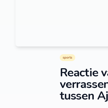
sports
Reactie 
verrassen
tussen A