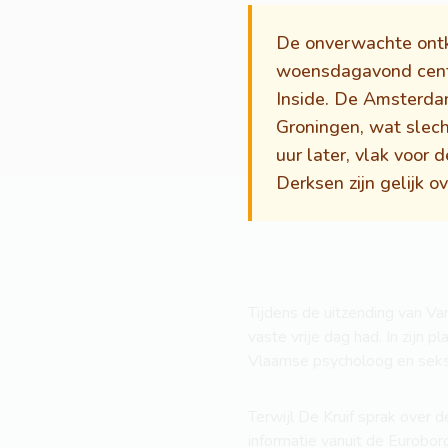
De onverwachte ontkn
woensdagavond centra
Inside. De Amsterda
Groningen, wat slech
uur later, vlak voor
Derksen zijn gelijk 
Tijdens de uitzending van Va
vaste vrije dag had. In zijn
Vlaamse psycholoog en seksu
Terwijl De Kruif sprak over
informatie vanuit de Euroborg