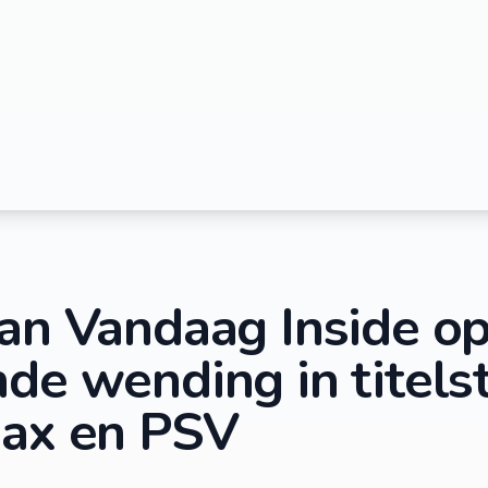
van Vandaag Inside o
de wending in titelst
jax en PSV