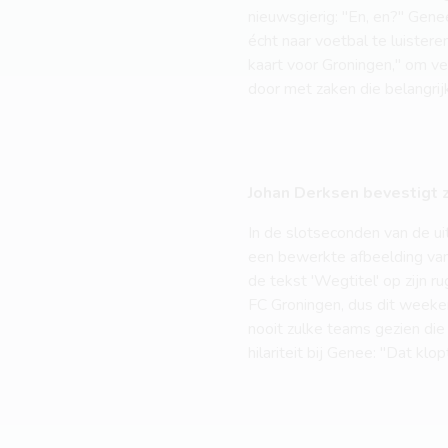
nieuwsgierig: "En, en?" Gene
écht naar voetbal te luistere
kaart voor Groningen," om v
door met zaken die belangrijk
Johan Derksen bevestigt zij
In de slotseconden van de ui
een bewerkte afbeelding van 
de tekst 'Wegtitel' op zijn r
FC Groningen, dus dit weeke
nooit zulke teams gezien die
hilariteit bij Genee: "Dat klop