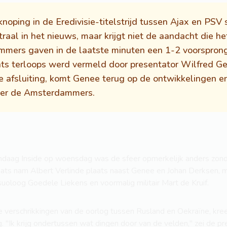
oping in de Eredivisie-titelstrijd tussen Ajax en PSV 
al in het nieuws, maar krijgt niet de aandacht die he
mmers gaven in de laatste minuten een 1-2 voorspro
ts terloops werd vermeld door presentator Wilfred Ge
 de afsluiting, komt Genee terug op de ontwikkelingen e
over de Amsterdammers.
ndaag Inside op woensdag was de sfeer opmerkelijk anders zonder
 plaats nam Albert Verlinde plaats naast Genee en Johan Derksen, 
oloog Goedele Liekens en voormalig militair Mart de Kruif.
 de verschrikkingen van de oorlog tussen Rusland en Oekraïne, 
. "Ik krijg ondertussen wat dingen door van de velden," zei de pr