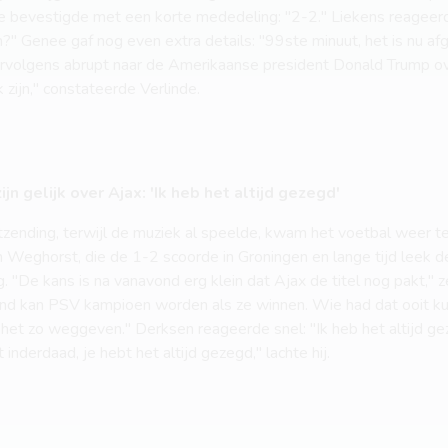
e bevestigde met een korte mededeling: "2-2." Liekens reageerde
n?" Genee gaf nog even extra details: "99ste minuut, het is nu af
ervolgens abrupt naar de Amerikaanse president Donald Trump o
 zijn," constateerde Verlinde.
n gelijk over Ajax: 'Ik heb het altijd gezegd'
tzending, terwijl de muziek al speelde, kwam het voetbal weer t
Weghorst, die de 1-2 scoorde in Groningen en lange tijd leek d
ug. "De kans is na vanavond erg klein dat Ajax de titel nog pakt," 
nd kan PSV kampioen worden als ze winnen. Wie had dat ooit k
 het zo weggeven." Derksen reageerde snel: "Ik heb het altijd ge
t inderdaad, je hebt het altijd gezegd," lachte hij.