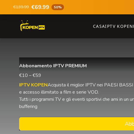
€69.99
€139.99
50%
CASA
IPTV KOPEN
Abbonamento IPTV PREMIUM
€10 – €59
IPTV KOPEN
Acquista il miglior IPTV nei PAESI BASSI 
e accesso illimitato a film e serie VOD.
Tutti i programmi TV e gli eventi sportivi che ami in u
buffering
Abb