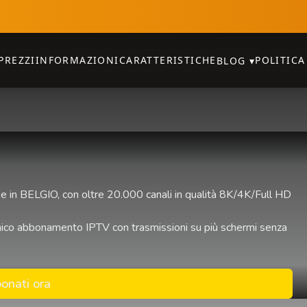
PREZZI
INFORMAZIONI
CARATTERISTICHE
POLITICA
BLOG
▾
e in BELGIO, con oltre 20.000 canali in qualità 8K/4K/Full HD
n unico abbonamento IPTV con trasmissioni su più schermi senza
onati ora