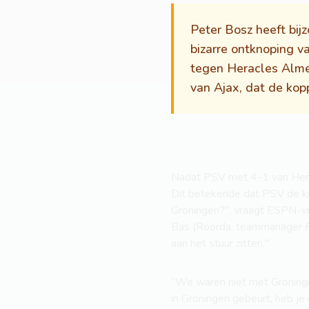
Peter Bosz heeft bij
bizarre ontknoping v
tegen Heracles Almel
van Ajax, dat de kopp
Nadat PSV met 4-1 van Herac
Dit betekende dat PSV de kop
Groningen?'', vraagt ESPN-v
Bas (Roorda, teammanager PSV
aan het stuur zitten.''
“We waren niet met Groningen 
in Groningen gebeurt, heb je