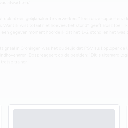
as afwachten.''
t ook al een gelijkmaker te verwerken. ''Toen onze supporters de
Want ik wist totaal niet hoeveel het stond”, geeft Bosz toe. “Ik 
 een gegeven moment hoorde ik dat het 1-2 stond, en het was ook
itsignaal in Groningen was het duidelijk dat PSV als koploper de 
indhovenaren. Bosz reageert op de beelden: “Dit is uiteraard logi
 trotse trainer.