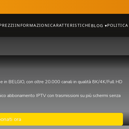
PREZZI
INFORMAZIONI
CARATTERISTICHE
POLITICA
BLOG
▾
e in BELGIO, con oltre 20.000 canali in qualità 8K/4K/Full HD
n unico abbonamento IPTV con trasmissioni su più schermi senza
onati ora