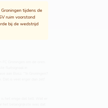
 Groningen tijdens de
PSV ruim voorstond
de bij de wedstrijd
n FC Groningen om de oren.
e fluitsignaal in
se aan Bosz. “'In Groningen?
Dat is veel erger dan zelf
is het enige dat telt. Wat er
r het belangrijkste was dat