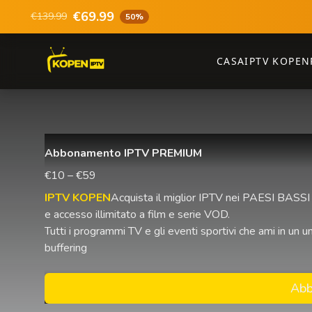
€69.99
€139.99
50%
CASA
IPTV KOPEN
Abbonamento IPTV PREMIUM
€10 – €59
IPTV KOPEN
Acquista il miglior IPTV nei PAESI BASSI 
e accesso illimitato a film e serie VOD.
Tutti i programmi TV e gli eventi sportivi che ami in u
buffering
Abb