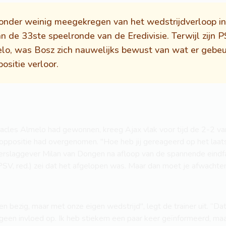
zonder weinig meegekregen van het wedstrijdverloop in
an de 33ste speelronde van de Eredivisie. Terwijl zijn 
o, was Bosz zich nauwelijks bewust van wat er gebeur
ositie verloor.
les Almelo had gewonnen, kreeg Ajax vlak voor tijd de 2-2 va
positie had overgenomen. ''Hoe heb jij gereageerd op het laatst
erslaggever Milan van Dongen na afloop van de spannende eindfa
, red.) zei dat het afgelopen was. Maar dan moet je afwachten. 
bezig, maar met onze eigen wedstrijd", legt de trainer uit. “Dat 
 geen invloed op. Ik heb stiekem een paar keer geïnformeerd, maa