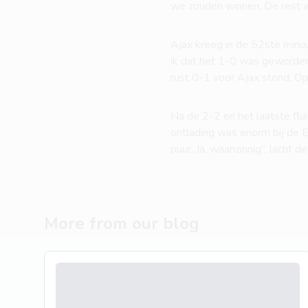
we zouden winnen. De rest w
Ajax kreeg in de 52ste minuu
ik dat het 1-0 was geworden. 
rust 0-1 voor Ajax stond. Op
Na de 2-2 en het laatste flu
ontlading was enorm bij de E
puur. Ja, waanzinnig”, lacht de
More from our blog