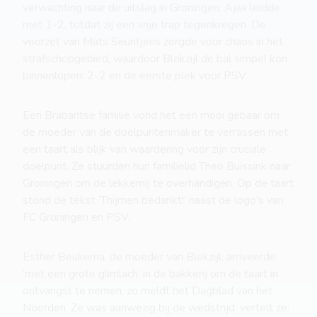
verwachting naar de uitslag in Groningen. Ajax leidde
met 1-2, totdat zij een vrije trap tegenkregen. De
voorzet van Mats Seuntjens zorgde voor chaos in het
strafschopgebied, waardoor Blokzijl de bal simpel kon
binnenlopen: 2-2 en de eerste plek voor PSV.
Een Brabantse familie vond het een mooi gebaar om
de moeder van de doelpuntenmaker te verrassen met
een taart als blijk van waardering voor zijn cruciale
doelpunt. Ze stuurden hun familielid Theo Buissink naar
Groningen om de lekkernij te overhandigen. Op de taart
stond de tekst ‘Thijmen bedankt!’ naast de logo's van
FC Groningen en PSV.
Esther Beukema, de moeder van Blokzijl, arriveerde
‘met een grote glimlach’ in de bakkerij om de taart in
ontvangst te nemen, zo meldt het Dagblad van het
Noorden. Ze was aanwezig bij de wedstrijd, vertelt ze: