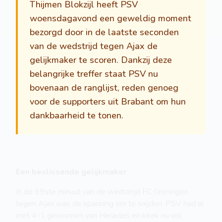
Thijmen Blokzijl heeft PSV
woensdagavond een geweldig moment
bezorgd door in de laatste seconden
van de wedstrijd tegen Ajax de
gelijkmaker te scoren. Dankzij deze
belangrijke treffer staat PSV nu
bovenaan de ranglijst, reden genoeg
voor de supporters uit Brabant om hun
dankbaarheid te tonen.
Een beslissende gelijkmaker
In de 99ste minuut van de wedstrijd FC Groningen
tegen Ajax was de spanning om te snijden. PSV had al
met 4-1 gewonnen van Heracles en keek nu vol