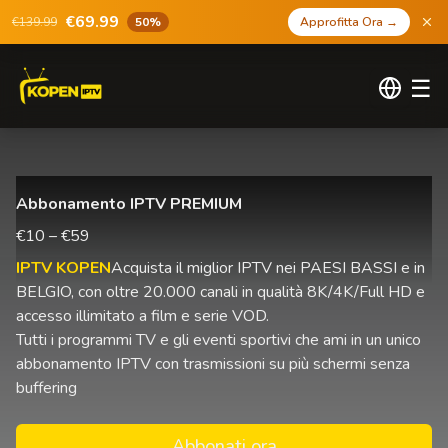
€69.99
€139.99
50%
Approfitta Ora
→
☰
Abbonamento IPTV PREMIUM
€10 – €59
IPTV KOPEN
Acquista il miglior IPTV nei PAESI BASSI e in
BELGIO, con oltre 20.000 canali in qualità 8K/4K/Full HD e
accesso illimitato a film e serie VOD.
Tutti i programmi TV e gli eventi sportivi che ami in un unico
abbonamento IPTV con trasmissioni su più schermi senza
buffering
Abbonati ora