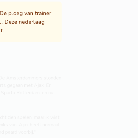
De ploeg van trainer
EC. Deze nederlaag
t.
p. De Amsterdammers stonden
rts gegaan met Ajax. Er
n Sparta Rotterdam, en nu
ht zien spelen, maar ik wist
 niks van. Ajax heeft normaal
d paard voorbij."