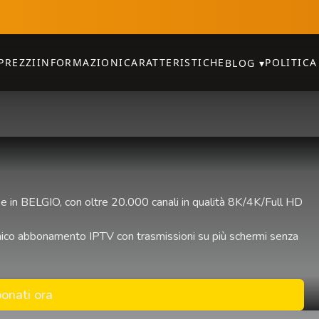
PREZZI
INFORMAZIONI
CARATTERISTICHE
POLITICA
BLOG
▾
e in BELGIO, con oltre 20.000 canali in qualità 8K/4K/Full HD
n unico abbonamento IPTV con trasmissioni su più schermi senza
onati ora