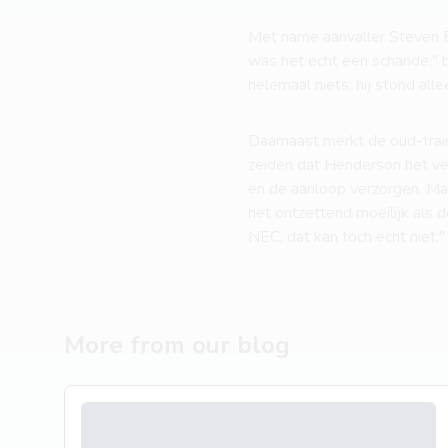
Met name aanvaller Steven 
was het echt een schande," be
helemaal niets; hij stond all
Daarnaast merkt de oud-trai
zeiden dat Henderson het ver
en de aanloop verzorgen. Maa
het ontzettend moeilijk als 
NEC, dat kan toch echt niet,"
More from our blog