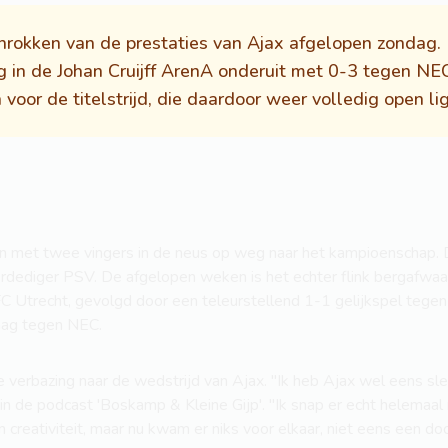
rokken van de prestaties van Ajax afgelopen zondag. 
ng in de Johan Cruijff ArenA onderuit met 0-3 tegen N
voor de titelstrijd, die daardoor weer volledig open lig
n met twee vingers in de neus op weg naar het kampioenscha
erdediger PSV. De afgelopen weken is het echter flink bergafwaa
C Utrecht, gevolgd door een teleurstellend 1-1 gelijkspel tege
laag tegen NEC.
erbazing naar de wedstrijd van Ajax. "Ik heb Ajax wel eens slec
ij in de podcast 'Boskamp & Kleine Gijp'. "Ik snap er echt helemaal
creativiteit, maar nu kwam er niks voor elkaar, niet eens een doo