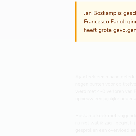
Jan Boskamp is gesch
Francesco Farioli gi
heeft grote gevolgen 
.
Ajax leek een maand gelede
negen punten voor op titelv
werd met 4-0 verloren van F
opnieuw een pijnlijke neder
Boskamp keek met stijgende v
nu niet wat ik zag," begint h
gesproken een overvloed aan 