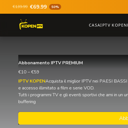
€69.99
€139.99
50%
CASA
IPTV KOPEN
Abbonamento IPTV PREMIUM
€10 – €59
IPTV KOPEN
Acquista il miglior IPTV nei PAESI BASSI 
e accesso illimitato a film e serie VOD.
Tutti i programmi TV e gli eventi sportivi che ami in u
buffering
Abb