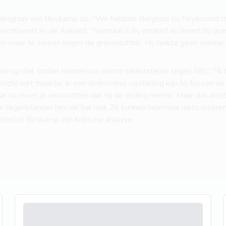
Berghuis viel Boskamp op. "We hebben Berghuis bij Feyenoord
kritiseert hij de Ajacied. "Normaal is hij creatief en levert hij g
een maar te zeuren tegen de grensrechter. Hij raakte geen enkele b
ner op dat Jordan Henderson enorm teleurstelde tegen NEC. "Ik
schil niet maakte. In een defensieve opstelling kan hij tussen de
r nu moet je verwachten dat hij de leiding neemt. Maar dat doet 
de tegenstander hen de bal laat. Ze kunnen helemaal niets creëren
 besluit Boskamp zijn kritische analyse.