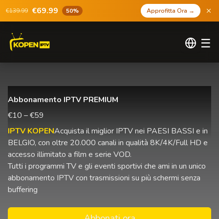
€69.99
€139.99
50%
Approfitta Ora
→
☰
Abbonamento IPTV PREMIUM
€10 – €59
IPTV KOPEN
Acquista il miglior IPTV nei PAESI BASSI e in
BELGIO, con oltre 20.000 canali in qualità 8K/4K/Full HD e
accesso illimitato a film e serie VOD.
Tutti i programmi TV e gli eventi sportivi che ami in un unico
abbonamento IPTV con trasmissioni su più schermi senza
buffering
Abbonati ora