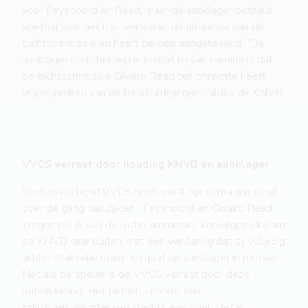
voor Feyenoord en Read, maar de aanklager betaald
voetbal was het niet eens met de uitspraak van de
tuchtcommissie en heeft beroep aangetekend. "De
aanklager stelt beroep in omdat hij van mening is dat
de tuchtcommissie Givairo Read ten onrechte heeft
vrijgesproken van de beschuldigingen", aldus de KNVB.
VVCS verrast door houding KNVB en aanklager
Spelersvakbond VVCS heeft via X zijn verbazing geuit
over de gang van zaken. "Feyenoord en Givairo Read
kregen gelijk van de tuchtcommissie. Vervolgens kwam
de KNVB naar buiten met een verklaring dat zij volledig
achter Makkelie staat, en gaat de aanklager in beroep.
Net als de speler is de VVCS verrast door deze
ontwikkeling. Het betreft immers een
schikkingsvoorstel van slechts één duel. Het is