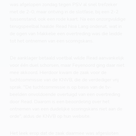
was afgelopen zondag tegen PSV al snel trefzeker
met de 2-0, maar ontving in de slotfase, bij een 2-2
tussenstand, ook een rode kaart. Na een onzorgvuldige
terugspeelbal haalde Read Noa Lang onderuit, wat in
de ogen van Makkelie een overtreding was die leidde
tot het ontnemen van een scoringskans.
De aanklager betaald voetbal wilde Read aanvankelijk
voor één duel schorsen, maar Feyenoord ging daar niet
mee akkoord. Hierdoor kwam de zaak voor de
tuchtcommissie van de KNVB, die de verdediger vrij
sprak. "De tuchtcommissie is op basis van de tv-
beelden onvoldoende overtuigd van een overtreding
door Read. Daarom is een beoordeling over het
ontnemen van een duidelijke scoringskans niet aan de
orde", aldus de KNVB op hun website.
Het leek erop dat de zaak daarmee was afgesloten