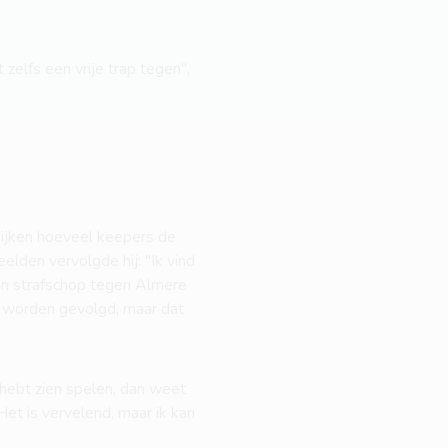
zelfs een vrije trap tegen",
 kijken hoeveel keepers de
elden vervolgde hij: "Ik vind
een strafschop tegen Almere
st worden gevolgd, maar dat
r hebt zien spelen, dan weet
 Het is vervelend, maar ik kan