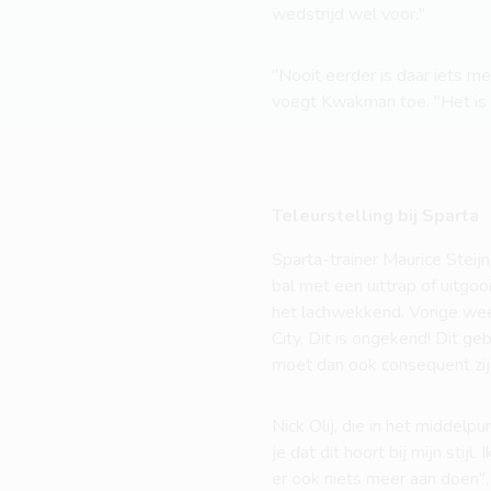
wedstrijd wel voor."
"Nooit eerder is daar iets me
voegt Kwakman toe. "Het is 
Teleurstelling bij Sparta
Sparta-trainer Maurice Steijn
bal met een uittrap of uitgoo
het lachwekkend. Vorige week
City. Dit is ongekend! Dit g
moet dan ook consequent zij
Nick Olij, die in het middelp
je dat dit hoort bij mijn stij
er ook niets meer aan doen", 