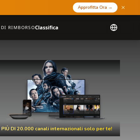
Approfitta Ora
→
Classifica
 DI RIMBORSO
PIÙ DI 20.000 canali internazionali solo per te!