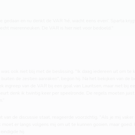
e gedaan en nu denkt de VAR 'hé, wacht eens even'. Sparta krijgt 
echt mierenneuken. De VAR is hier niet voor bedoeld."
 was ook niet blij met de beslissing. "Ik daag iedereen uit om te
i buiten de zestien aanraken", begon hij. Na het bekijken van de be
 ingreep van de VAR bij een goal van Lauritsen, maar niet bij 
ebeurt denk ik twintig keer per speelronde. De regels moeten jui
n.”
unt van de discussie staat, reageerde voorzichtig. "Als je mij vake
l. Ik moet er langs volgens mij om uit te kunnen gooien, maar goed.
eindigde hij.