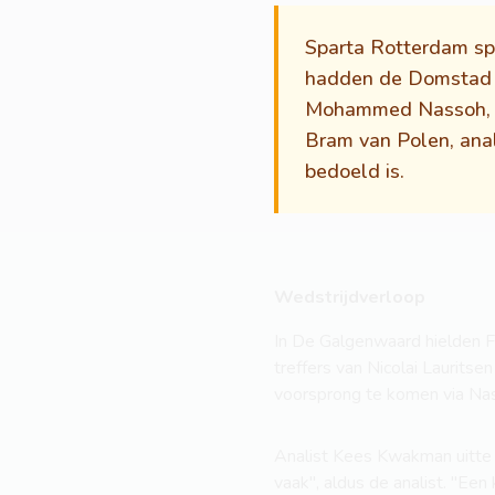
Sparta Rotterdam sp
hadden de Domstad m
Mohammed Nassoh, we
Bram van Polen, anali
bedoeld is.
Wedstrijdverloop
In De Galgenwaard hielden F
treffers van Nicolai Laurits
voorsprong te komen via Nas
Analist Kees Kwakman uitte z
vaak", aldus de analist. "Een