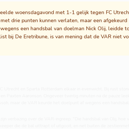
eelde woensdagavond met 1-1 gelijk tegen FC Utrech
et drie punten kunnen verlaten, maar een afgekeurd
gens een handsbal van doelman Nick Olij, leidde tot
st bij De Eretribune, is van mening dat de VAR niet voo
C Utrecht en Sparta Rotterdam elkaar in evenwicht. Bij rust sto
en en Paxten Aaronson. Ongeveer twintig minuten na de pauze le
soh, maar de VAR keurde het doelpunt af wegens een handsbal ti
ijn verbazing over de VAR-ingreep. "Die handsbal van Olij, hoe v
 keeper die de bal uittrapt of uitgooit, en net buiten de zestienme