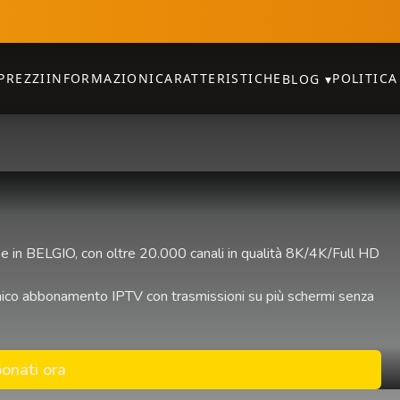
PREZZI
INFORMAZIONI
CARATTERISTICHE
POLITICA
BLOG
▾
e in BELGIO, con oltre 20.000 canali in qualità 8K/4K/Full HD
n unico abbonamento IPTV con trasmissioni su più schermi senza
onati ora