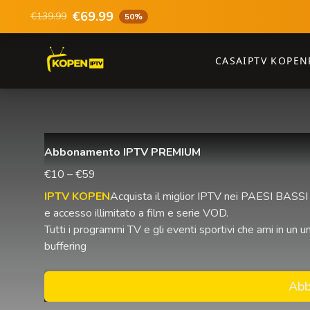
€69.99
€139.99
50%
CASA
IPTV KOPEN
Abbonamento IPTV PREMIUM
€10 – €59
IPTV KOPEN
Acquista il miglior IPTV nei PAESI BASSI 
e accesso illimitato a film e serie VOD.
Tutti i programmi TV e gli eventi sportivi che ami in u
buffering
Abb