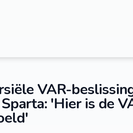
siële VAR-beslissing
 Sparta: 'Hier is de V
oeld'