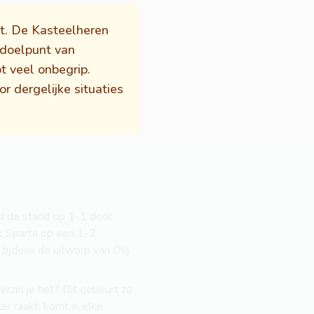
t. De Kasteelheren
 doelpunt van
 veel onbegrip.
r dergelijke situaties
nd de stand op 1-1 door
ek Sparta op een 1-2
jdens de uitworp van Olij.
erzin je het? Dit gebeurt zo
ter raakt, komt in elke