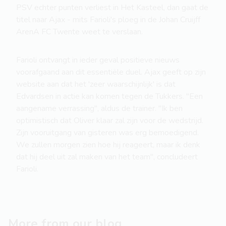
PSV echter punten verliest in Het Kasteel, dan gaat de
titel naar Ajax - mits Farioli's ploeg in de Johan Cruijff
ArenA FC Twente weet te verslaan.
Farioli ontvangt in ieder geval positieve nieuws
voorafgaand aan dit essentiële duel. Ajax geeft op zijn
website aan dat het 'zeer waarschijnlijk' is dat
Edvardsen in actie kan komen tegen de Tukkers. "Een
aangename verrassing", aldus de trainer. "Ik ben
optimistisch dat Oliver klaar zal zijn voor de wedstrijd.
Zijn vooruitgang van gisteren was erg bemoedigend.
We zullen morgen zien hoe hij reageert, maar ik denk
dat hij deel uit zal maken van het team", concludeert
Farioli.
More from our blog