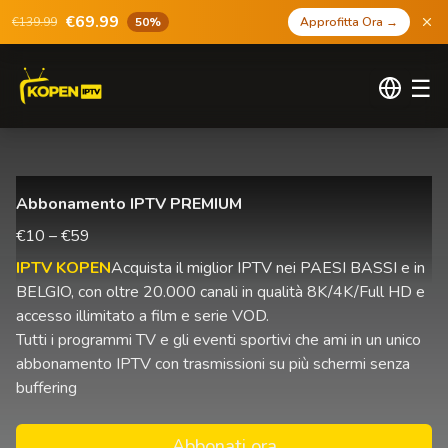
€69.99
€139.99
50%
Approfitta Ora
→
☰
Abbonamento IPTV PREMIUM
€10 – €59
IPTV KOPEN
Acquista il miglior IPTV nei PAESI BASSI e in
BELGIO, con oltre 20.000 canali in qualità 8K/4K/Full HD e
accesso illimitato a film e serie VOD.
Tutti i programmi TV e gli eventi sportivi che ami in un unico
abbonamento IPTV con trasmissioni su più schermi senza
buffering
Abbonati ora