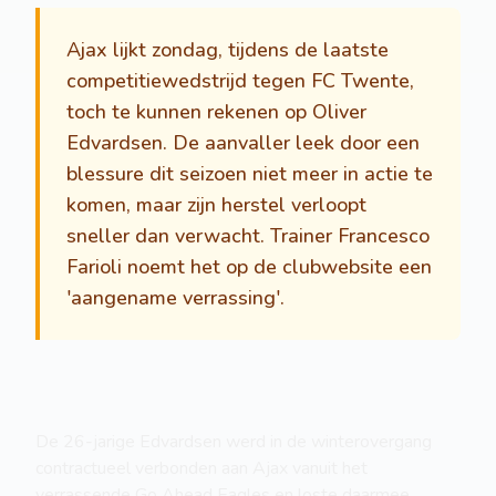
Ajax lijkt zondag, tijdens de laatste
competitiewedstrijd tegen FC Twente,
toch te kunnen rekenen op Oliver
Edvardsen. De aanvaller leek door een
blessure dit seizoen niet meer in actie te
komen, maar zijn herstel verloopt
sneller dan verwacht. Trainer Francesco
Farioli noemt het op de clubwebsite een
'aangename verrassing'.
De 26-jarige Edvardsen werd in de winterovergang
contractueel verbonden aan Ajax vanuit het
verrassende Go Ahead Eagles en loste daarmee