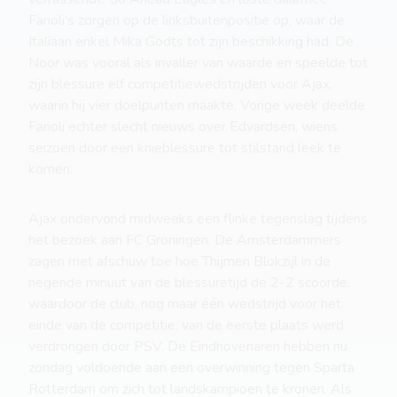
Farioli's zorgen op de linksbuitenpositie op, waar de
Italiaan enkel Mika Godts tot zijn beschikking had. De
Noor was vooral als invaller van waarde en speelde tot
zijn blessure elf competitiewedstrijden voor Ajax,
waarin hij vier doelpunten maakte. Vorige week deelde
Farioli echter slecht nieuws over Edvardsen, wiens
seizoen door een knieblessure tot stilstand leek te
komen.
Ajax ondervond midweeks een flinke tegenslag tijdens
het bezoek aan FC Groningen. De Amsterdammers
zagen met afschuw toe hoe Thijmen Blokzijl in de
negende minuut van de blessuretijd de 2-2 scoorde,
waardoor de club, nog maar één wedstrijd voor het
einde van de competitie, van de eerste plaats werd
verdrongen door PSV. De Eindhovenaren hebben nu
zondag voldoende aan een overwinning tegen Sparta
Rotterdam om zich tot landskampioen te kronen. Als