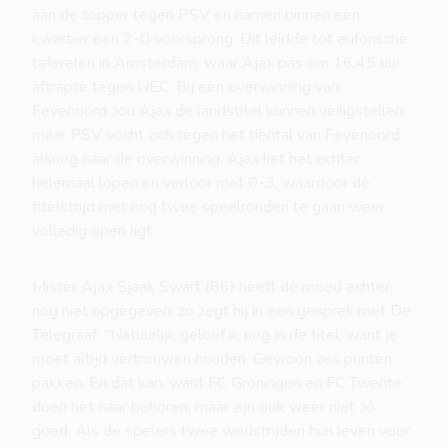
aan de topper tegen PSV en namen binnen een
kwartier een 2-0 voorsprong. Dit leidde tot euforische
taferelen in Amsterdam, waar Ajax pas om 16.45 uur
aftrapte tegen NEC. Bij een overwinning van
Feyenoord zou Ajax de landstitel kunnen veiligstellen,
maar PSV vocht zich tegen het tiental van Feyenoord
alsnog naar de overwinning. Ajax liet het echter
helemaal lopen en verloor met 0-3, waardoor de
titelstrijd met nog twee speelronden te gaan weer
volledig open ligt.
Mister Ajax Sjaak Swart (86) heeft de moed echter
nog niet opgegeven, zo zegt hij in een gesprek met De
Telegraaf. "Natuurlijk geloof ik nog in de titel, want je
moet altijd vertrouwen houden. Gewoon zes punten
pakken. En dat kan, want FC Groningen en FC Twente
doen het naar behoren, maar zijn ook weer niet zó
goed. Als de spelers twee wedstrijden hun leven voor