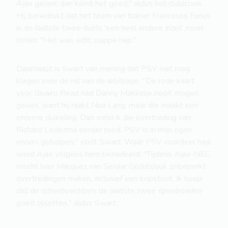
Ajax geven, dan komt het goed," aldus het clubicoon.
Hij benadrukt dat het team van trainer Francesco Farioli
in de laatste twee duels 'een heel andere inzet' moet
tonen: "Het was echt slappe hap."
Daarnaast is Swart van mening dat PSV niet mag
klagen over de rol van de arbitrage. "De rode kaart
voor Givairo Read had Danny Makkelie nooit mogen
geven, want hij raakt Noa Lang, maar die maakt een
enorme duikeling. Dan vond ik die overtreding van
Richard Ledezma eerder rood. PSV is in mijn ogen
enorm geholpen," stelt Swart. Waar PSV voordeel had,
werd Ajax volgens hem benadeeld: "Tijdens Ajax-NEC
mocht Ivan Marquez van Serdar Gözübüyük onbeperkt
overtredingen maken, inclusief een kopstoot. Ik hoop
dat de scheidsrechters de laatste twee speelronden
goed opletten," aldus Swart.