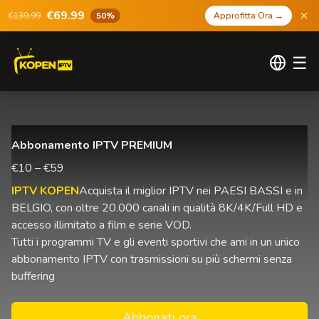
€69.99
€139.99
50%
Approfitta Ora
→
☰
Abbonamento IPTV PREMIUM
€10 – €59
IPTV KOPEN
Acquista il miglior IPTV nei PAESI BASSI e in
BELGIO, con oltre 20.000 canali in qualità 8K/4K/Full HD e
accesso illimitato a film e serie VOD.
Tutti i programmi TV e gli eventi sportivi che ami in un unico
abbonamento IPTV con trasmissioni su più schermi senza
buffering
Abbonati ora