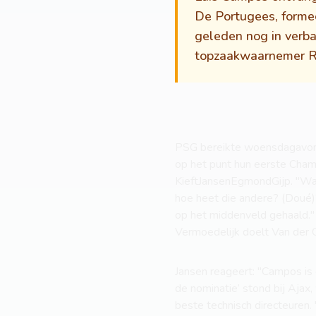
De Portugees, formeel
geleden nog in verba
topzaakwaarnemer Ro
PSG bereikte woensdagavond 
op het punt hun eerste Champ
KieftJansenEgmondGijp. "Wat
hoe heet die andere? (Doué)
op het middenveld gehaald."
Vermoedelijk doelt Van der Gi
Jansen reageert: "Campos is 
de nominatie’ stond bij Ajax
beste technisch directeuren. 