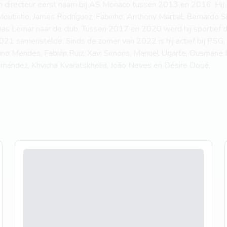
 directeur eerst naam bij AS Monaco tussen 2013 en 2016. Hij 
Moutinho, James Rodríguez, Fabinho, Anthony Martial, Bernardo S
s Lemar naar de club. Tussen 2017 en 2020 werd hij sportief dir
21 samenstelde. Sinds de zomer van 2022 is hij actief bij PSG, 
Nuno Mendes, Fabián Ruiz, Xavi Simons, Manuel Ugarte, Ousman
rnández, Khvicha Kvaratskhelia, João Neves en Désire Doué.