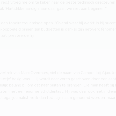
 red.) vroeg me om te kijken naar de beste technisch directeuren 
aal: ‘Hartstikke aardig, maar daar gaan we niet aan beginnen.’"
een topdirecteur misgelopen. "Overal waar hij werkt, is hij succes
nkoopbeleid binnen zijn budgetten is dankzij zijn netwerk fenomen
zat, presteerde hij.
t vertrek van Marc Overmars, viel de naam van Campos bij Ajax. Jo
pelletje' bezig was. "Hij wordt naar voren geschoven door een aa
delijk belang bij om dat naar buiten te brengen. Die man heeft bi
aten met een enorme schuldenlast. Hij was daar ook niet in dienst.
llega-journalist zie ik dan toch zijn naam genoemd worden, maar 