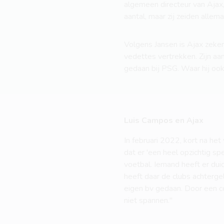
algemeen directeur van Ajax,
aantal, maar zij zeiden allem
Volgens Jansen is Ajax zeker 
vedettes vertrekken. Zijn aa
gedaan bij PSG. Waar hij ook 
Luis Campos en Ajax
In februari 2022, kort na he
dat er 'een heel opzichtig s
voetbal. Iemand heeft er dui
heeft daar de clubs achtergel
eigen bv gedaan. Door een co
niet spannen."