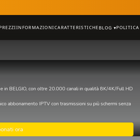
PREZZI
INFORMAZIONI
CARATTERISTICHE
POLITICA
BLOG
▾
e in BELGIO, con oltre 20.000 canali in qualità 8K/4K/Full HD
n unico abbonamento IPTV con trasmissioni su più schermi senza
onati ora