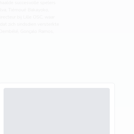
haalde succesvolle spelers
ilva, Tiémoué Bakayoko,
ecteur bij Lille OSC, waar
dat zich sindsdien versterkte
e Dembélé, Gonçalo Ramos,