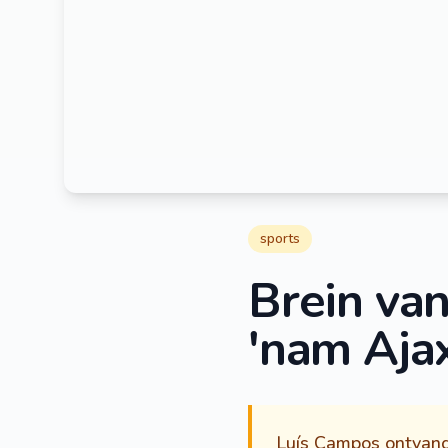
sports
Brein va
'nam Ajax
Luís Campos ontvangt