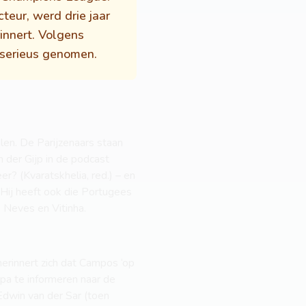
teur, werd drie jaar
innert. Volgens
 serieus genomen.
en. De Parijzenaars staan
 der Gijp in de podcast
? (Kvaratskhelia, red.) – en
Hij heeft ook die Portugees
 Neves en Vitinha.
herinnert zich dat Campos ‘op
opa te informeren naar de
 Edwin van der Sar (toen