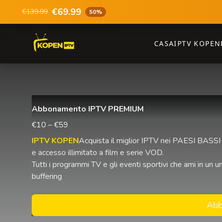
€69.99
€139.99
50%
CASA
IPTV KOPEN
Abbonamento IPTV PREMIUM
€10 – €59
IPTV KOPEN
Acquista il miglior IPTV nei PAESI BASSI 
e accesso illimitato a film e serie VOD.
Tutti i programmi TV e gli eventi sportivi che ami in u
buffering
Abb