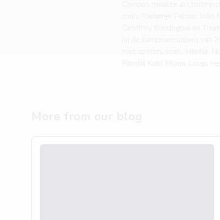
Campos maakte als technisch
zoals Radamel Falcao, João 
Geoffrey Kondogbia en Thoma
hij de kampioensploeg van 20
met spelers zoals Vitinha, 
Randal Kolo Muani, Lucas He
More from our blog