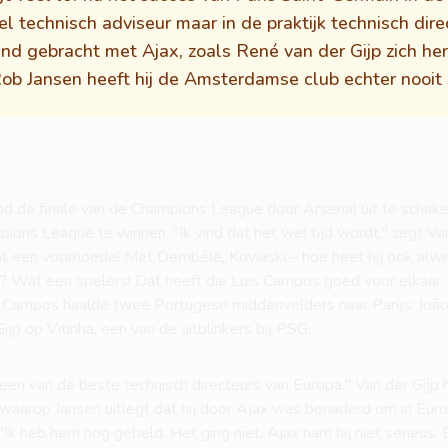
 technisch adviseur maar in de praktijk technisch direc
nd gebracht met Ajax, zoals René van der Gijp zich her
b Jansen heeft hij de Amsterdamse club echter nooit
de finale van de Champions League door Arsenal uit te schakel
ions League te winnen. "Ik vind dat het wel tijd wordt," zegt Van
 een voorhoede! Met Dembélé, Koviaski – hoe heet hij ook alweer
? Wat een spelers! Dat heeft die Luis Campos goed voor elkaar. 
 Campos haalde twee Portugese middenvelders naar Parijs: João
jp op Vitinha, een van de uitblinkers bij PSG.
een van de beste technisch directeurs van Europa." Van der Gijp 
, waarop Jansen uitlegt dat hij door Ajax was benaderd om in Eur
"Ik heb hem nog gebeld. Het ging niet. Ajax nam hij niet serieus.