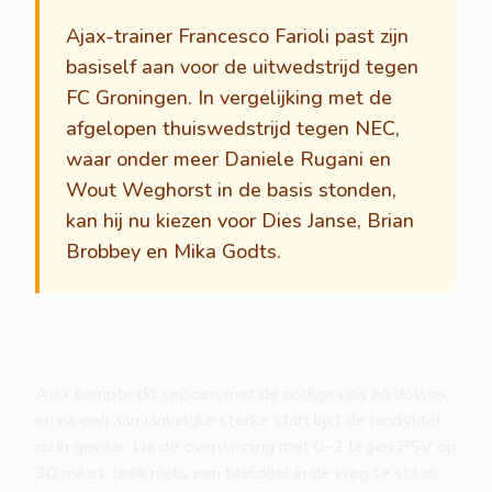
Ajax-trainer Francesco Farioli past zijn
basiself aan voor de uitwedstrijd tegen
FC Groningen. In vergelijking met de
afgelopen thuiswedstrijd tegen NEC,
waar onder meer Daniele Rugani en
Wout Weghorst in de basis stonden,
kan hij nu kiezen voor Dies Janse, Brian
Brobbey en Mika Godts.
Ajax kampte dit seizoen met de nodige ups en downs,
en na een aanvankelijke sterke start lijkt de landstitel
nu in gevaar. Na de overwinning met 0-2 tegen PSV op
30 maart, leek niets een titeldeel in de weg te staan.