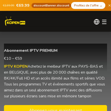
€69.99
€139.99
discountBanner.discount
Profitez de l'offre
→
☰
Abonnement IPTV PREMIUM
€10 – €59
IPTV KOPEN
Achetez le meilleur IPTV aux PAYS-BAS et
en BELGIQUE, avec plus de 20 000 chaînes en qualité
8K/4K/Full HD et un accès illimité aux films et séries VOD.
Tous les programmes TV et événements sportifs que vous
aimez dans un seul abonnement IPTV avec des diffusions
sur plusieurs écrans sans mise en mémoire tampon
Abonnez-vous maintenant