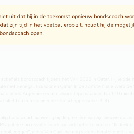
 niet uit dat hij in de toekomst opnieuw bondscoach w
dat zijn tijd in het voetbal erop zit, houdt hij de mogeli
 bondscoach open.
 actief als bondscoach tijdens het WK 2022 in Qatar. Hij leidde 
ule met Senegal, Ecuador en Qatar. In de achtste finale werd d
finale bleek Argentinië een te zware tegenstander. Na 120 minut
schakeld na een spannende strafschoppenserie (3-4).
ig bondscoach aanwezig bij de première van zijn nieuwe docume
N gaf de succesvolle coach aan zich beter te voelen. "Ik denk dat
t nooit zeggen", aldus Van Gaal, die nog steeds herstellende is v