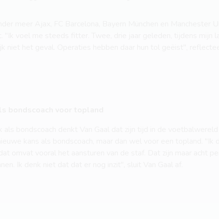
onder meer Ajax, FC Barcelona, Bayern München en Manchester Uni
. "Ik voel me steeds fitter. Twee, drie jaar geleden, tijdens mijn 
 niet het geval. Operaties hebben daar hun tol geëist", reflecteert
ls bondscoach voor topland
k als bondscoach denkt Van Gaal dat zijn tijd in de voetbalwereld e
nieuwe kans als bondscoach, maar dan wel voor een topland. "Ik d
at omvat vooral het aansturen van de staf. Dat zijn maar acht peri
en. Ik denk niet dat dat er nog inzit", sluit Van Gaal af.