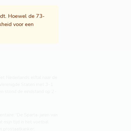
ordt. Hoewel de 73-
jkheid voor een
het Nederlands elftal naar de
e Verenigde Staten met 3-1
en stond de eindstand op 2-
ntaire: 'De Sparta-jaren van
 mijn tijd in het voetbal
an prostaatkanker.