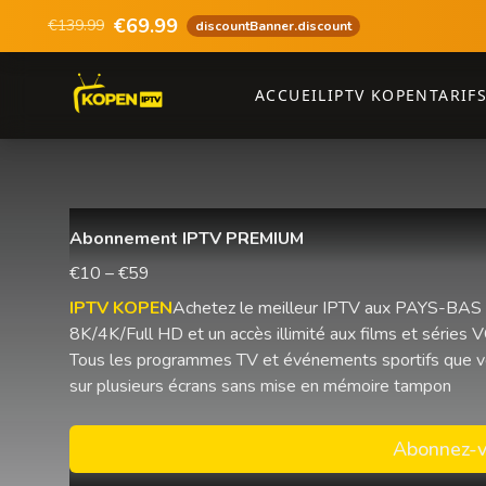
€69.99
€139.99
discountBanner.discount
ACCUEIL
IPTV KOPEN
TARIF
Abonnement IPTV PREMIUM
€10 – €59
IPTV KOPEN
Achetez le meilleur IPTV aux PAYS-BAS 
8K/4K/Full HD et un accès illimité aux films et séries 
Tous les programmes TV et événements sportifs que v
sur plusieurs écrans sans mise en mémoire tampon
Abonnez-v