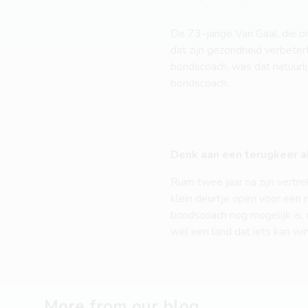
De 73-jarige Van Gaal, die 
dat zijn gezondheid verbetert
bondscoach, was dat natuurlijk
bondscoach.
Denk aan een terugkeer a
Ruim twee jaar na zijn vertre
klein deurtje open voor een 
bondscoach nog mogelijk is, d
wel een land dat iets kan winn
More from our blog