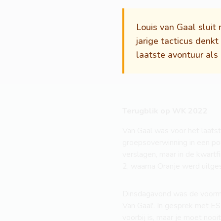
Louis van Gaal sluit
jarige tacticus denkt 
laatste avontuur als
Terugblik op WK 2022
Van Gaal was voor het laatst
groepsoverwinning in een po
verslagen, maar in de kwart
2, waarna Oranje werd uitge
Dinsdagavond was de voormal
Van Gaal'. In gesprek met ESP
voorbij is, maar je moet nooi