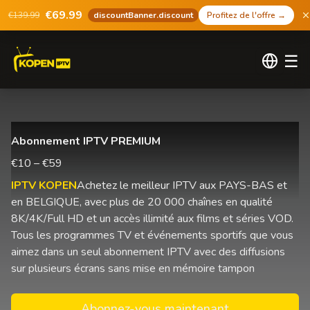
€69.99
€139.99
discountBanner.discount
Profitez de l'offre
→
☰
Abonnement IPTV PREMIUM
€10 – €59
IPTV KOPEN
Achetez le meilleur IPTV aux PAYS-BAS et
en BELGIQUE, avec plus de 20 000 chaînes en qualité
8K/4K/Full HD et un accès illimité aux films et séries VOD.
Tous les programmes TV et événements sportifs que vous
aimez dans un seul abonnement IPTV avec des diffusions
sur plusieurs écrans sans mise en mémoire tampon
Abonnez-vous maintenant