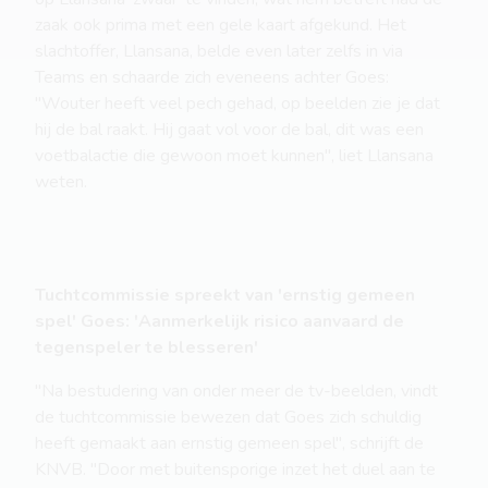
zaak ook prima met een gele kaart afgekund. Het
slachtoffer, Llansana, belde even later zelfs in via
Teams en schaarde zich eveneens achter Goes:
"Wouter heeft veel pech gehad, op beelden zie je dat
hij de bal raakt. Hij gaat vol voor de bal, dit was een
voetbalactie die gewoon moet kunnen", liet Llansana
weten.
Tuchtcommissie spreekt van 'ernstig gemeen
spel' Goes: 'Aanmerkelijk risico aanvaard de
tegenspeler te blesseren'
"Na bestudering van onder meer de tv-beelden, vindt
de tuchtcommissie bewezen dat Goes zich schuldig
heeft gemaakt aan ernstig gemeen spel", schrijft de
KNVB. "Door met buitensporige inzet het duel aan te