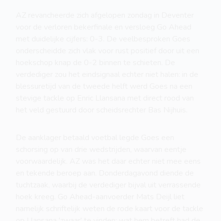
AZ revancheerde zich afgelopen zondag in Deventer
voor de verloren bekerfinale en versloeg Go Ahead
met duidelijke cijfers: 0-3. De veelbesproken Goes
onderscheidde zich vlak voor rust positief door uit een
hoekschop knap de 0-2 binnen te schieten. De
verdediger zou het eindsignaal echter niet halen: in de
blessuretijd van de tweede helft werd Goes na een
stevige tackle op Enric Llansana met direct rood van
het veld gestuurd door scheidsrechter Bas Nijhuis.
De aanklager betaald voetbal legde Goes een
schorsing op van drie wedstrijden, waarvan eentje
voorwaardelijk. AZ was het daar echter niet mee eens
en tekende beroep aan. Donderdagavond diende de
tuchtzaak, waarbij de verdediger bijval uit verrassende
hoek kreeg. Go Ahead-aanvoerder Mats Deijl liet
namelijk schriftelijk weten de rode kaart voor de tackle
op Llansana 'zwaar' te vinden; wat hem betreft had de