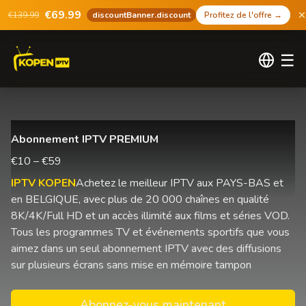
€69.99
€139.99
discountBanner.discount
Profitez de l'offre
→
☰
Abonnement IPTV PREMIUM
€10 – €59
IPTV KOPEN
Achetez le meilleur IPTV aux PAYS-BAS et
en BELGIQUE, avec plus de 20 000 chaînes en qualité
8K/4K/Full HD et un accès illimité aux films et séries VOD.
Tous les programmes TV et événements sportifs que vous
aimez dans un seul abonnement IPTV avec des diffusions
sur plusieurs écrans sans mise en mémoire tampon
Abonnez-vous maintenant