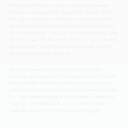
Borussia Dortmund in Londen, voorafgaand aan de
Champions League-finale tegen Real Madrid: "Ik ben
hier erg verrast door, maar ik ben ervan overtuigd dat
Ian in de toekomst een belangrijke rol zal spelen voor
het nationale team," aldus de Duitse international, zoals
geciteerd door het Algemeen Dagblad. "Ik had Ian ook
geselecteerd," voegt Brandt, middenvelder van Der
Borussen, toe aan het gesprek.
Terzic, de trainer van Borussia Dortmund, werd
eveneens gevraagd naar de afwezigheid van Maatsen
tijdens het EK: "Ik heb het gelezen en was zeer, zeer
verbaasd," geeft de coach van de geel-zwarten eerlijk
toe. "Van buitenaf begrijp ik niet helemaal waarom hij
thuisblijft. De bondscoach zal zijn redenen hebben,
maar aan zijn vorm en inzet kan het niet liggen.”