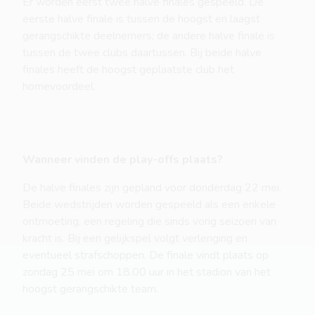
Er worden eerst twee halve finales gespeeld. De
eerste halve finale is tussen de hoogst en laagst
gerangschikte deelnemers; de andere halve finale is
tussen de twee clubs daartussen. Bij beide halve
finales heeft de hoogst geplaatste club het
homevoordeel.
Wanneer vinden de play-offs plaats?
De halve finales zijn gepland voor donderdag 22 mei.
Beide wedstrijden worden gespeeld als een enkele
ontmoeting, een regeling die sinds vorig seizoen van
kracht is. Bij een gelijkspel volgt verlenging en
eventueel strafschoppen. De finale vindt plaats op
zondag 25 mei om 18.00 uur in het stadion van het
hoogst gerangschikte team.