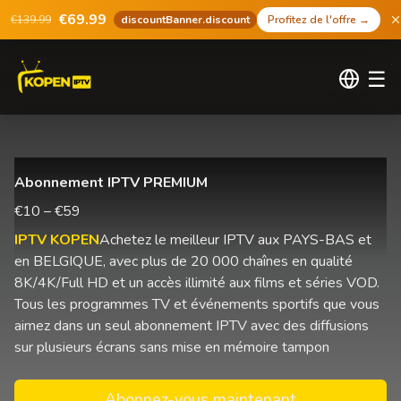
€69.99
€139.99
discountBanner.discount
Profitez de l'offre
→
☰
Abonnement IPTV PREMIUM
€10 – €59
IPTV KOPEN
Achetez le meilleur IPTV aux PAYS-BAS et
en BELGIQUE, avec plus de 20 000 chaînes en qualité
8K/4K/Full HD et un accès illimité aux films et séries VOD.
Tous les programmes TV et événements sportifs que vous
aimez dans un seul abonnement IPTV avec des diffusions
sur plusieurs écrans sans mise en mémoire tampon
Abonnez-vous maintenant