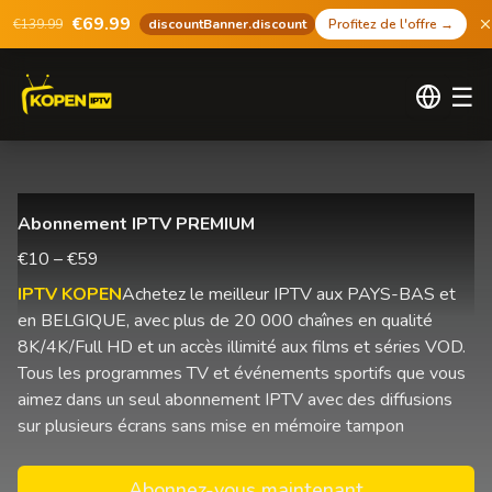
€69.99
€139.99
discountBanner.discount
Profitez de l'offre
→
☰
Abonnement IPTV PREMIUM
€10 – €59
IPTV KOPEN
Achetez le meilleur IPTV aux PAYS-BAS et
en BELGIQUE, avec plus de 20 000 chaînes en qualité
8K/4K/Full HD et un accès illimité aux films et séries VOD.
Tous les programmes TV et événements sportifs que vous
aimez dans un seul abonnement IPTV avec des diffusions
sur plusieurs écrans sans mise en mémoire tampon
Abonnez-vous maintenant