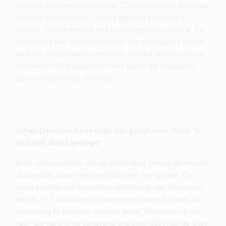
Liekens reageerde verbaasd: "Zitten jullie nou écht naar
voetbal te luisteren?" Genee gaf nog even extra
details: "99ste minuut, het is nu afgelopen, denk ik. En
een rode kaart voor Groningen," om vervolgens abrupt
naar de Amerikaanse president Donald Trump over te
schakelen. "We gaan door met zaken die belangrijk
zijn," constateerde Verlinde.
Johan Derksen bevestigt zijn gelijk over Ajax: 'Ik
heb het altijd gezegd'
In de slotseconden van de uitzending, terwijl de muziek
al speelde, kwam het voetbal weer ter sprake. De
regie toonde een bewerkte afbeelding van Weghorst,
die de 1-2 scoorde in Groningen en lange tijd leek de
beslissing te brengen, met de tekst 'Wegtitel' op zijn
rug. "De kans is na vanavond erg klein dat Ajax de titel