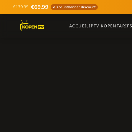
€69.99
€139.99
discountBanner.discount
ACCUEIL
IPTV KOPEN
TARIF