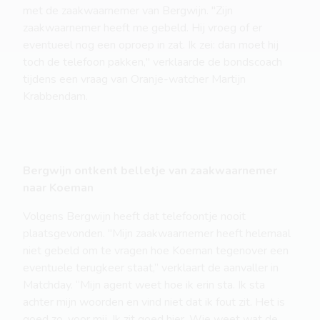
met de zaakwaarnemer van Bergwijn. "Zijn
zaakwaarnemer heeft me gebeld. Hij vroeg of er
eventueel nog een oproep in zat. Ik zei: dan moet hij
toch de telefoon pakken," verklaarde de bondscoach
tijdens een vraag van Oranje-watcher Martijn
Krabbendam.
Bergwijn ontkent belletje van zaakwaarnemer
naar Koeman
Volgens Bergwijn heeft dat telefoontje nooit
plaatsgevonden. "Mijn zaakwaarnemer heeft helemaal
niet gebeld om te vragen hoe Koeman tegenover een
eventuele terugkeer staat,” verklaart de aanvaller in
Matchday. “Mijn agent weet hoe ik erin sta. Ik sta
achter mijn woorden en vind niet dat ik fout zit. Het is
goed zo, voor mij. Ik zit goed hier. Wie weet wat de