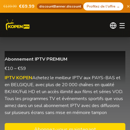
€69.99
€139.99
discountBanner.discount
Profitez de l'offre
→
☰
Abonnement IPTV PREMIUM
€10 – €59
IPTV KOPEN
Achetez le meilleur IPTV aux PAYS-BAS et
en BELGIQUE, avec plus de 20 000 chaînes en qualité
8K/4K/Full HD et un accès illimité aux films et séries VOD.
Tous les programmes TV et événements sportifs que vous
aimez dans un seul abonnement IPTV avec des diffusions
sur plusieurs écrans sans mise en mémoire tampon
Abonnez-vous maintenant