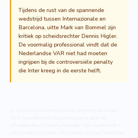
Tijdens de rust van de spannende
wedstrijd tussen Internazionale en
Barcelona, uitte Mark van Bommel zijn
kritiek op scheidsrechter Dennis Higler.
De voormalig professional vindt dat de
Nederlandse VAR niet had moeten
ingrijpen bij de controversiële penalty
die Inter kreeg in de eerste helft.
In de laatste momenten van de eerste helft kwam
VAR-scheidsrechter Dennis Higler in actie bij
scheidsrechter Szymon Marciniak, wat resulteerde in
een penalty voor Inter. Een tackle van Pau Cubarsí op