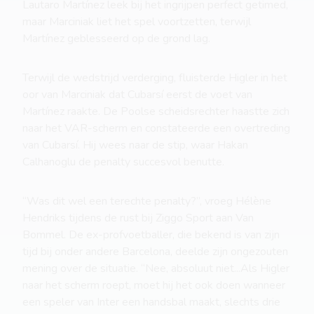
Lautaro Martínez leek bij het ingrijpen perfect getimed,
maar Marciniak liet het spel voortzetten, terwijl
Martínez geblesseerd op de grond lag.
Terwijl de wedstrijd verderging, fluisterde Higler in het
oor van Marciniak dat Cubarsí eerst de voet van
Martínez raakte. De Poolse scheidsrechter haastte zich
naar het VAR-scherm en constateerde een overtreding
van Cubarsí. Hij wees naar de stip, waar Hakan
Calhanoglu de penalty succesvol benutte.
“Was dit wel een terechte penalty?”, vroeg Hélène
Hendriks tijdens de rust bij Ziggo Sport aan Van
Bommel. De ex-profvoetballer, die bekend is van zijn
tijd bij onder andere Barcelona, deelde zijn ongezouten
mening over de situatie. “Nee, absoluut niet...Als Higler
naar het scherm roept, moet hij het ook doen wanneer
een speler van Inter een handsbal maakt, slechts drie