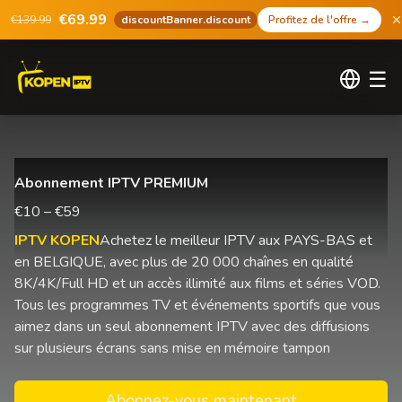
€69.99
€139.99
discountBanner.discount
Profitez de l'offre
→
☰
Abonnement IPTV PREMIUM
€10 – €59
IPTV KOPEN
Achetez le meilleur IPTV aux PAYS-BAS et
en BELGIQUE, avec plus de 20 000 chaînes en qualité
8K/4K/Full HD et un accès illimité aux films et séries VOD.
Tous les programmes TV et événements sportifs que vous
aimez dans un seul abonnement IPTV avec des diffusions
sur plusieurs écrans sans mise en mémoire tampon
Abonnez-vous maintenant