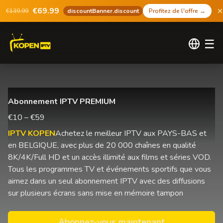
€69.99
€139.99
discountBanner.discount
Profitez de l'offre
→
☰
Abonnement IPTV PREMIUM
€10 – €59
IPTV KOPEN
Achetez le meilleur IPTV aux PAYS-BAS et
en BELGIQUE, avec plus de 20 000 chaînes en qualité
8K/4K/Full HD et un accès illimité aux films et séries VOD.
Tous les programmes TV et événements sportifs que vous
aimez dans un seul abonnement IPTV avec des diffusions
sur plusieurs écrans sans mise en mémoire tampon
Abonnez-vous maintenant