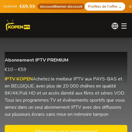
€69.99
€139.99
discountBanner.discount
Profitez de l'offre
→
☰
Abonnement IPTV PREMIUM
€10 – €59
IPTV KOPEN
Achetez le meilleur IPTV aux PAYS-BAS et
en BELGIQUE, avec plus de 20 000 chaînes en qualité
8K/4K/Full HD et un accès illimité aux films et séries VOD.
Tous les programmes TV et événements sportifs que vous
aimez dans un seul abonnement IPTV avec des diffusions
sur plusieurs écrans sans mise en mémoire tampon
Abonnez-vous maintenant