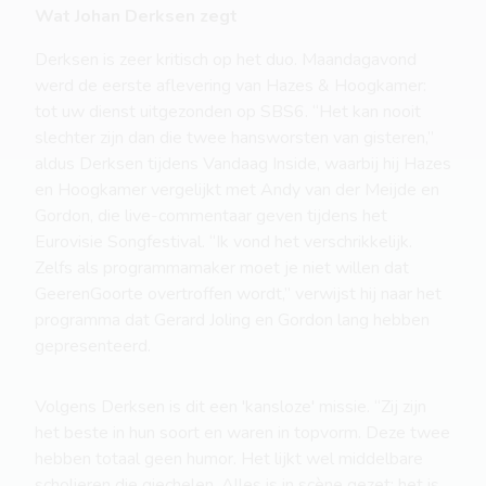
Wat Johan Derksen zegt
Derksen is zeer kritisch op het duo. Maandagavond
werd de eerste aflevering van Hazes & Hoogkamer:
tot uw dienst uitgezonden op SBS6. “Het kan nooit
slechter zijn dan die twee hansworsten van gisteren,”
aldus Derksen tijdens Vandaag Inside, waarbij hij Hazes
en Hoogkamer vergelijkt met Andy van der Meijde en
Gordon, die live-commentaar geven tijdens het
Eurovisie Songfestival. “Ik vond het verschrikkelijk.
Zelfs als programmamaker moet je niet willen dat
GeerenGoorte overtroffen wordt,” verwijst hij naar het
programma dat Gerard Joling en Gordon lang hebben
gepresenteerd.
Volgens Derksen is dit een 'kansloze' missie. “Zij zijn
het beste in hun soort en waren in topvorm. Deze twee
hebben totaal geen humor. Het lijkt wel middelbare
scholieren die giechelen. Alles is in scène gezet; het is