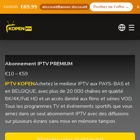
€69.99
€139.99
discountBanner.discount
Profitez de l'offre
→
☰
Abonnement IPTV PREMIUM
€10 – €59
IPTV KOPEN
Achetez le meilleur IPTV aux PAYS-BAS et
en BELGIQUE, avec plus de 20 000 chaînes en qualité
8K/4K/Full HD et un accès illimité aux films et séries VOD.
Tous les programmes TV et événements sportifs que vous
aimez dans un seul abonnement IPTV avec des diffusions
sur plusieurs écrans sans mise en mémoire tampon
Abonnez-vous maintenant