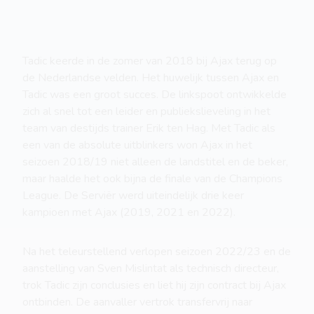
Tadic keerde in de zomer van 2018 bij Ajax terug op
de Nederlandse velden. Het huwelijk tussen Ajax en
Tadic was een groot succes. De linkspoot ontwikkelde
zich al snel tot een leider en publiekslieveling in het
team van destijds trainer Erik ten Hag. Met Tadic als
een van de absolute uitblinkers won Ajax in het
seizoen 2018/19 niet alleen de landstitel en de beker,
maar haalde het ook bijna de finale van de Champions
League. De Serviër werd uiteindelijk drie keer
kampioen met Ajax (2019, 2021 en 2022).
Na het teleurstellend verlopen seizoen 2022/23 en de
aanstelling van Sven Mislintat als technisch directeur,
trok Tadic zijn conclusies en liet hij zijn contract bij Ajax
ontbinden. De aanvaller vertrok transfervrij naar