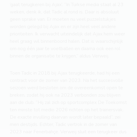
‘gaat terugkeren bij Ajax’. “In Turkse media staat al 23
weken, denk ik, dat Tadic al rond is. Daar is absoluut
geen sprake van. Er moeten nu veel puzzelstukjes
worden gelegd bij Ajax en er zijn heel veel andere
prioriteiten. Ik verwacht uiteindelijk dat Ajax hem weer
heel graag wil binnenboord halen. Dat is waarschijnlijk
om nog één jaar te voetballen en daarna ook een rol
binnen de organisatie te krijgen,” aldus Verweij.
Toen Tadic in 2018 bij Ajax terugkeerde, had hij een
contract voor de zomer van 2023. Na het succesvolle
seizoen werd besloten om de overeenkomst open te
breken, zodat hij ook na 2023 verbonden zou blijven
aan de club. “Hij zal zich op sportcomplex De Toekomst
ten minste tot medio 2026 richten op het trainersvak.
De exacte invulling daarvan wordt later bepaald”, zei
men destijds. Echter, Tadic vertrok in de zomer van
2023 naar Fenerbahçe. Verweij sluit een terugkeer dus