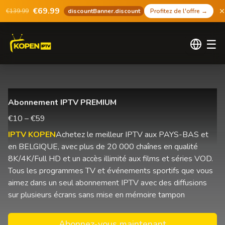
€69.99
€139.99
discountBanner.discount
Profitez de l'offre
→
☰
Abonnement IPTV PREMIUM
€10 – €59
IPTV KOPEN
Achetez le meilleur IPTV aux PAYS-BAS et
en BELGIQUE, avec plus de 20 000 chaînes en qualité
8K/4K/Full HD et un accès illimité aux films et séries VOD.
Tous les programmes TV et événements sportifs que vous
aimez dans un seul abonnement IPTV avec des diffusions
sur plusieurs écrans sans mise en mémoire tampon
Abonnez-vous maintenant